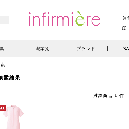
注
集
職業別
ブランド
S
検索
検索結果
対象商品
1
件