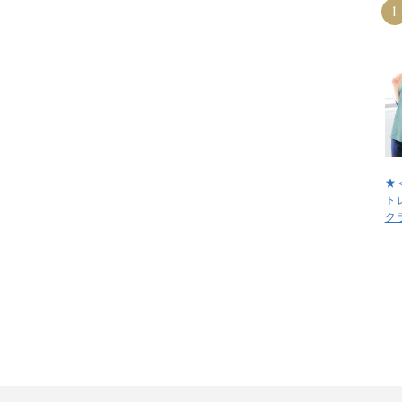
1
★
ト
ク