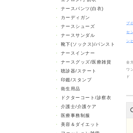
・
ナースパンツ(白衣)
・
カーディガン
ブ
・
ナースシューズ
セ
・
ナースサンダル
ン
・
靴下(ソックス)/パンスト
・
ナースインナー
・
ナースグッズ/医療雑貨
全
ワ
・
聴診器/ステート
ド
・
印鑑/スタンプ
・
衛生用品
・
ドクターコート/診察衣
・
介護士/介護ケア
・
医療事務制服
・
美容＆ダイエット