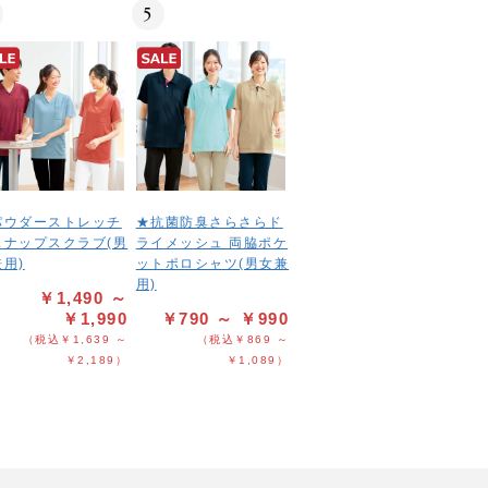
5
パウダーストレッチ
★抗菌防臭さらさらド
スナップスクラブ(男
ライメッシュ 両脇ポケ
用)
ットポロシャツ(男女兼
用)
￥1,490 ～
￥1,990
￥790 ～ ￥990
（税込￥1,639 ～
（税込￥869 ～
￥2,189）
￥1,089）