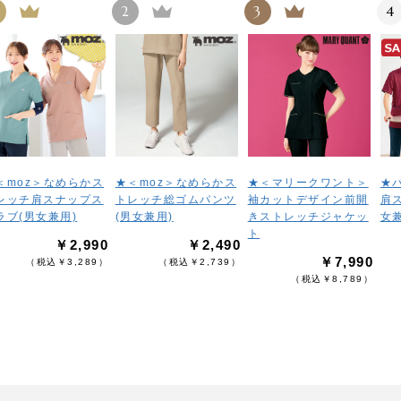
2
3
4
＜moz＞なめらかス
★＜moz＞なめらかス
★＜マリークワント＞
★
レッチ肩スナップス
トレッチ総ゴムパンツ
袖カットデザイン前開
肩
ラブ(男女兼用)
(男女兼用)
きストレッチジャケッ
女兼
ト
￥2,990
￥2,490
￥7,990
（税込￥3,289）
（税込￥2,739）
（税込￥8,789）