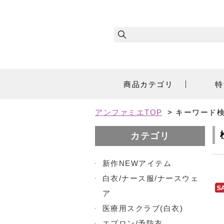
商品カテゴリ
特
アンファミエTOP
>
キーワード
カテゴリ
・
新作NEWアイテム
・
白衣/ナース服/ナースウェ
ア
・
医療用スクラブ(白衣)
・
エプロン/予防衣