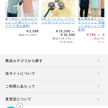
★＜moz＞なめらかス
3M リットマン クラシ
★抗菌防臭さらさら
トレッチ肩スナップス
ックIII ステソスコープ
ライメッシュ 両脇
クラブ(男女兼用)
ットポロシャツ(男
兼用)
￥2,990
￥15,200 ～
￥16,500
￥790 ～ ￥9
（税込￥3,289）
（税込￥16,720 ～
（税込￥869
￥18,150）
￥1,08
商品カテゴリから探す
当サイトについて
ご利用にあたって
直営店について