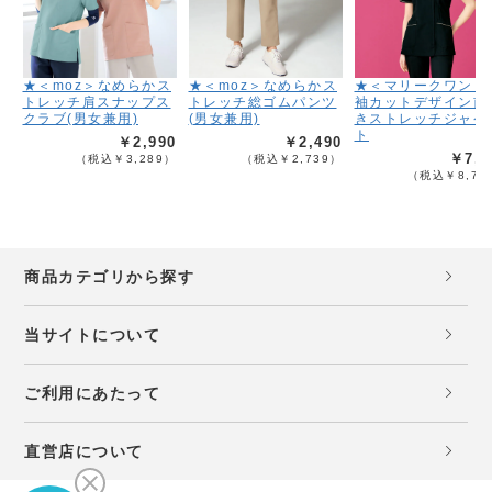
★＜moz＞なめらかス
★＜moz＞なめらかス
★＜マリークワント
トレッチ肩スナップス
トレッチ総ゴムパンツ
袖カットデザイン前
クラブ(男女兼用)
(男女兼用)
きストレッチジャケ
ト
￥2,990
￥2,490
￥7,9
（税込￥3,289）
（税込￥2,739）
（税込￥8,78
商品カテゴリから探す
当サイトについて
ご利用にあたって
直営店について