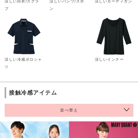
涼しい白衣/スクラ
涼しいパンツ/ズボ
涼しいカーディガン
ブ
ン
涼しい冷感ポロシャ
涼しいインナー
ツ
接触冷感アイテム
並べ替え