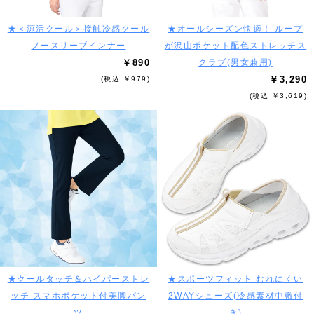
★＜涼活クール＞接触冷感クール
★オールシーズン快適！ ループ
ノースリーブインナー
が沢山ポケット配色ストレッチス
￥890
クラブ(男女兼用)
￥3,290
(税込 ￥979)
(税込 ￥3,619)
★クールタッチ＆ハイパーストレ
★スポーツフィット むれにくい
ッチ スマホポケット付美脚パン
2WAYシューズ(冷感素材中敷付
ツ
き)