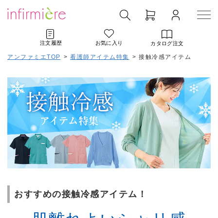
注文履歴
お気に入り
カタログ注文
アンファミエTOP
>
看護師アイテム特集
>
接触冷感アイテム
おすすめの接触冷感アイテム！