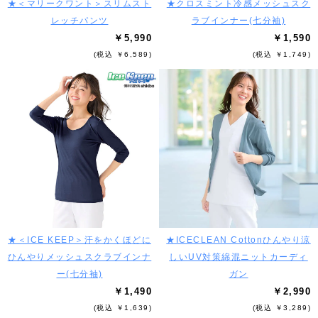
★＜マリークワント＞スリムスト
★クロスミント冷感メッシュスク
レッチパンツ
ラブインナー(七分袖)
￥5,990
￥1,590
(税込 ￥6,589)
(税込 ￥1,749)
★＜ICE KEEP＞汗をかくほどに
★ICECLEAN Cottonひんやり涼
ひんやりメッシュスクラブインナ
しいUV対策綿混ニットカーディ
ー(七分袖)
ガン
￥1,490
￥2,990
(税込 ￥1,639)
(税込 ￥3,289)