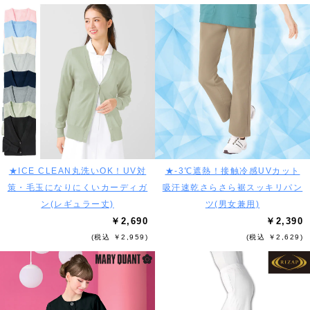
★ICE CLEAN丸洗いOK！UV対
★-3℃遮熱！接触冷感UVカット
策・毛玉になりにくいカーディガ
吸汗速乾さらさら裾スッキリパン
ン(レギュラー丈)
ツ(男女兼用)
￥2,690
￥2,390
(税込 ￥2,959)
(税込 ￥2,629)