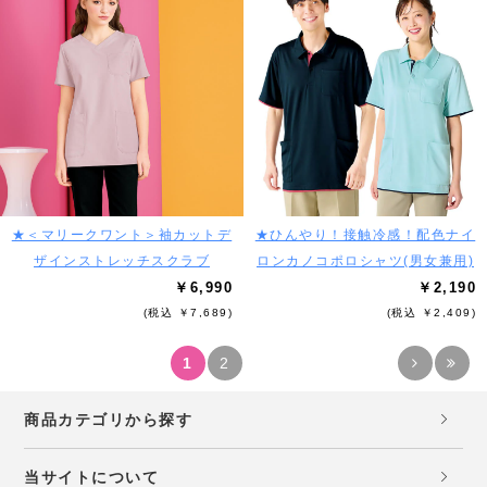
★＜マリークワント＞袖カットデ
★ひんやり！接触冷感！配色ナイ
ザインストレッチスクラブ
ロンカノコポロシャツ(男女兼用)
￥6,990
￥2,190
(税込 ￥7,689)
(税込 ￥2,409)
1
2
商品カテゴリから探す
当サイトについて