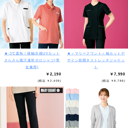
★-3℃遮熱！接触冷感UVカット
★＜マリークワント＞袖カットデ
さらさら吸汗速乾ポロシャツ(男
ザイン前開きストレッチジャケッ
女兼用)
ト
￥2,190
￥7,990
(税込 ￥2,409)
(税込 ￥8,789)