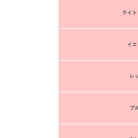
ライト
イエ
レ
ブ