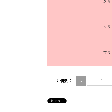
グリ
クリ
ブラ
〈 個数 〉