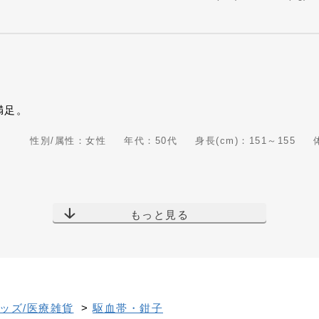
満足。
性別/属性：女性
年代：50代
身長(cm)：151～155
もっと見る
ッズ/医療雑貨
>
駆血帯・鉗子