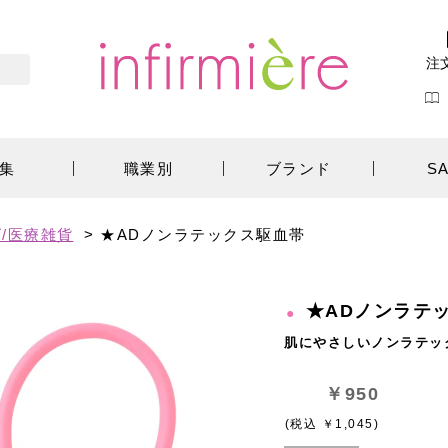
注
集
職業別
ブランド
S
/医療雑貨
>
★ADノンラテックス駆血帯
★ADノンラテ
肌にやさしいノンラテッ
￥950
(税込 ￥1,045)