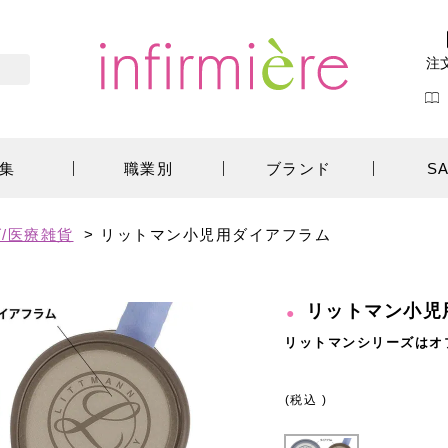
注
集
職業別
ブランド
S
/医療雑貨
>
リットマン小児用ダイアフラム
リットマン小児
リットマンシリーズはオ
(税込 )