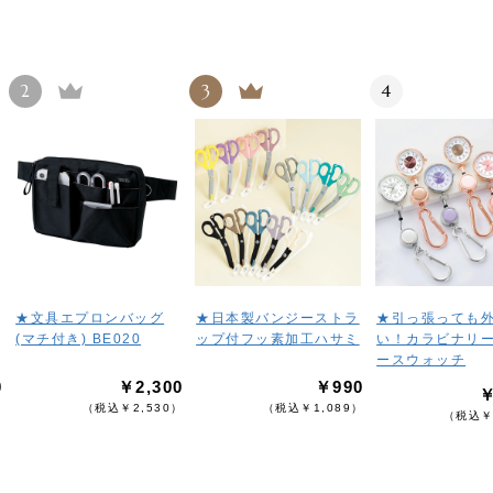
2
3
4
★文具エプロンバッグ
★日本製バンジーストラ
★引っ張っても
(マチ付き) BE020
ップ付フッ素加工ハサミ
い！カラビナリ
ースウォッチ
0
￥2,300
￥990
￥
）
（税込￥2,530）
（税込￥1,089）
（税込￥