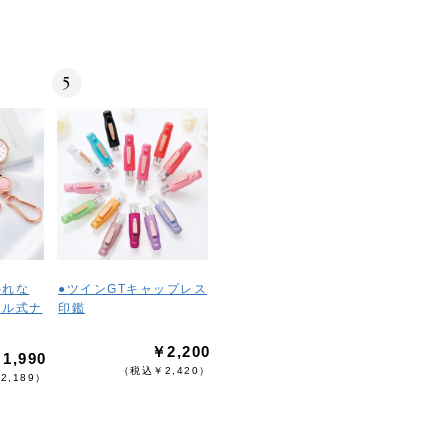
5
外れな
●ツインGTキャップレス
ール式ナ
印鑑
￥2,200
1,990
（税込￥2,420）
2,189）