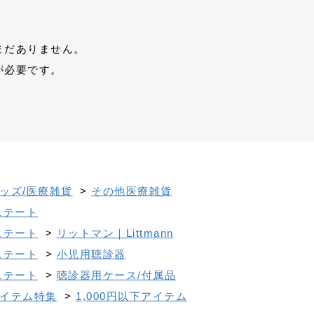
まだありません。
が必要です。
ッズ/医療雑貨
>
その他医療雑貨
ステート
ステート
>
リットマン｜Littmann
ステート
>
小児用聴診器
ステート
>
聴診器用ケース/付属品
イテム特集
>
1,000円以下アイテム