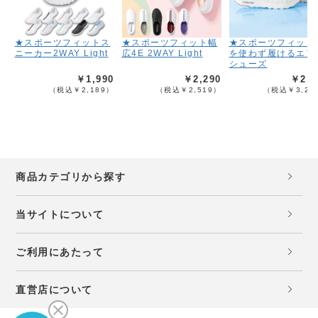
★スポーツフィットス
★スポーツフィット幅
★スポーツフィット
ニーカー2WAY Light
広4E 2WAY Light
を使わず履けるエア
シューズ
￥1,990
￥2,290
￥2,9
（税込￥2,189）
（税込￥2,519）
（税込￥3,28
商品カテゴリから探す
当サイトについて
ご利用にあたって
直営店について