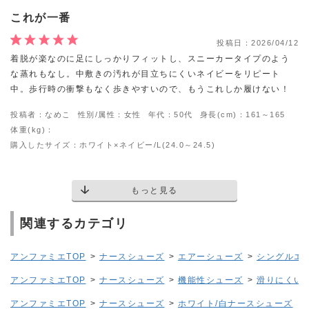
これが一番
投稿日：
2026/04/12
着脱が楽なのに足にしっかりフィットし、スニーカータイプのよう
な蒸れもなし。中敷きの汚れが目立ちにくいネイビーをリピート
中。歩行時の衝撃もなく歩きやすいので、もうこれしか履けない！
投稿者：なめこ
性別/属性：女性
年代：50代
身長(cm)：161～165
体重(kg)：
購入したサイズ：ホワイト×ネイビー/L(24.0～24.5)
もっと見る
関連するカテゴリ
アンファミエTOP
>
ナースシューズ
>
エアーシューズ
>
シングルエ
アンファミエTOP
>
ナースシューズ
>
機能性シューズ
>
滑りにくい
アンファミエTOP
>
ナースシューズ
>
ホワイト/白ナースシューズ