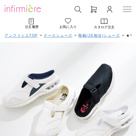
注文履歴
お気に入り
カタログ注文
アンファミエTOP
>
ナースシューズ
>
靴幅(2E相当)シューズ
>
★サ