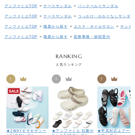
アンファミエTOP
>
ナースサンダル
>
バックベルトサンダル
アンファミエTOP
>
ナースサンダル
>
つっかけ・かかとなしサンダル
アンファミエTOP
>
職業から探す
>
エステ・ネイルサロン
>
サンダル
アンファミエTOP
>
職業から探す
>
医療事務・病院受付
RANKING
人気ランキング
1
2
3
★2WAYギザギザソー
★アンファミエ 抗菌や
★甲高対応エアーナ