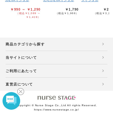
ルEVAサンダル
わらかEVAサンダル
スサンダル
￥990 ～ ￥1,290
￥1,790
￥2,9
（税込￥1,089 ～
（税込￥1,969）
（税込￥3,28
￥1,419）
商品カテゴリから探す
当サイトについて
ご利用にあたって
直営店について
Copyright © Nurse Stage Co.,Ltd All rights Reserved.
https://www.nursestage.co.jp/