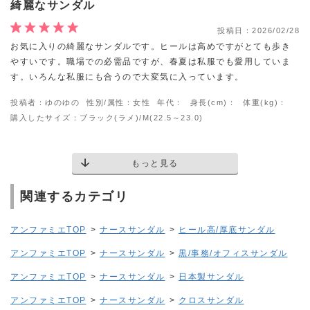
綺麗なサンダル
投稿日：
2026/02/28
お気に入りの綺麗なサンダルです。ヒールは高めですがとても歩き
やすいです。職場での必需品ですが、春夏は私服でも愛用していま
す。いろんな私服にも合うので大変気に入っています。
投稿者：ゆのゆの
性別/属性：女性
年代：
身長(cm)：
体重(kg)：
購入したサイズ：ブラック(ラメ)/M(22.5～23.0)
もっと見る
関連するカテゴリ
アンファミエTOP
>
ナースサンダル
>
ヒール高/厚底サンダル
アンファミエTOP
>
ナースサンダル
>
黒/事務/オフィスサンダル
アンファミエTOP
>
ナースサンダル
>
日本製サンダル
アンファミエTOP
>
ナースサンダル
>
クロスサンダル