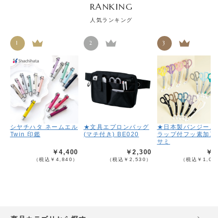
RANKING
人気ランキング
1
2
3
シヤチハタ ネームエル
★文具エプロンバッグ
★日本製バンジース
Twin 印鑑
(マチ付き) BE020
ラップ付フッ素加工
サミ
￥4,400
￥2,300
￥9
（税込￥4,840）
（税込￥2,530）
（税込￥1,08