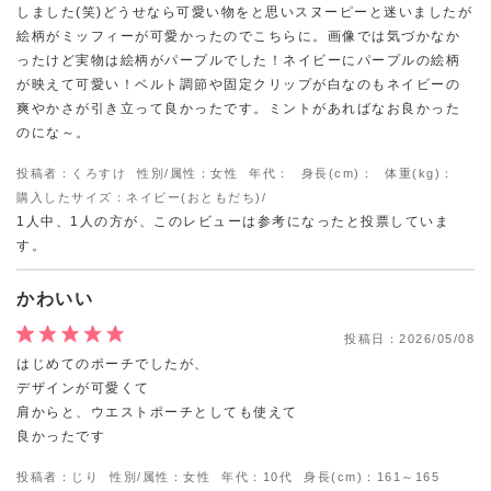
しました(笑)どうせなら可愛い物をと思いスヌーピーと迷いましたが
絵柄がミッフィーが可愛かったのでこちらに。画像では気づかなか
ったけど実物は絵柄がパープルでした！ネイビーにパープルの絵柄
が映えて可愛い！ベルト調節や固定クリップが白なのもネイビーの
爽やかさが引き立って良かったです。ミントがあればなお良かった
のにな～。
投稿者：くろすけ
性別/属性：女性
年代：
身長(cm)：
体重(kg)：
購入したサイズ：ネイビー(おともだち)/
1人中、1人の方が、このレビューは参考になったと投票していま
す。
かわいい
投稿日：
2026/05/08
はじめてのポーチでしたが、
デザインが可愛くて
肩からと、ウエストポーチとしても使えて
良かったです
投稿者：じり
性別/属性：女性
年代：10代
身長(cm)：161～165