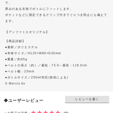
で、
厚みのある生地でボトルにフィットします。
ポケットなどに固定できるクリップ付きでぐらつき防止にも備えて
ます。
【アンファミエオリジナル】
【商品詳細】
●素材／ポリエステル
●本体サイズ／H120×W80×D30mm
●重量／約65g
●ベルトの長さ（約）／最短：73.0～最長：118.0cm
●ベルト幅：25mm
●ボトルサイズ／250ml対応(形状による)
© Mercis bv
レビューを書く
◆ユーザーレビュー
この商品の評価：
(6)