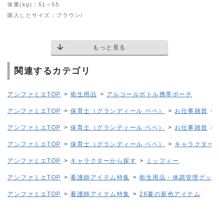
体重(kg)：51～55
購入したサイズ：ブラウン/
もっと見る
関連するカテゴリ
アンファミエTOP
>
衛生用品
>
アルコールボトル携帯ポーチ
アンファミエTOP
>
保育士（グランディール ベベ）
>
お仕事雑貨
>
アンファミエTOP
>
保育士（グランディール ベベ）
>
お仕事雑貨
>
アンファミエTOP
>
保育士（グランディール ベベ）
>
キャラクター
アンファミエTOP
>
キャラクターから探す
>
ミッフィー
アンファミエTOP
>
看護師アイテム特集
>
衛生用品・体調管理グッズ
アンファミエTOP
>
看護師アイテム特集
>
26夏の新色アイテム