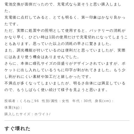
電池交換が面倒だったので、充電式なら楽そうと思い購入しまし
た。
充電後に点灯してみると、とても明るく、第一印象はかなり良かっ
たです。
ただ、実際に処置中の照明として使用すると、バッテリーの消耗が
かなり早く、ひどい時は1回の使用だけで充電切れになってしまうこ
ともあります。思っていた以上の消耗の早さに驚きました。
また、調光機能が付いているのは便利だと思っていましたが、実際
にはあまり使う機会はありませんでした。
さらに、本体に瞳孔サイズの目盛りがデザインされていますが、ポ
ケットに出し入れしているうちに印字が剥がれてきました。もう少
し剥がれにくい素材や加工だと嬉しかったです。
不満点が多くなってしまいましたが、明るさ自体には満足している
ので、もうしばらく使い続けて様子を見ようと思います。
投稿者：くろねこ96
性別/属性：女性
年代：30代
身長(cm)：
体重(kg)：
購入したサイズ：ホワイト/
すぐ壊れた