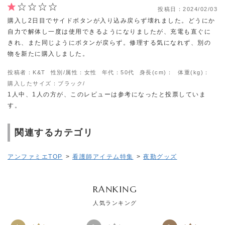
投稿日：
2024/02/03
購入し2日目でサイドボタンが入り込み戻らず壊れました。どうにか
自力で解体し一度は使用できるようになりましたが、充電も直ぐに
きれ、また同じようにボタンが戻らず。修理する気になれず、別の
物を新たに購入しました。
投稿者：K&T
性別/属性：女性
年代：50代
身長(cm)：
体重(kg)：
購入したサイズ：ブラック/
1人中、1人の方が、このレビューは参考になったと投票していま
す。
関連するカテゴリ
アンファミエTOP
>
看護師アイテム特集
>
夜勤グッズ
RANKING
人気ランキング