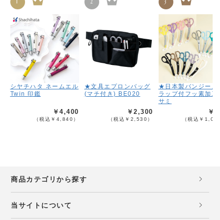
1
2
3
シヤチハタ ネームエル
★文具エプロンバッグ
★日本製バンジース
Twin 印鑑
(マチ付き) BE020
ラップ付フッ素加工
サミ
￥4,400
￥2,300
￥9
（税込￥4,840）
（税込￥2,530）
（税込￥1,08
商品カテゴリから探す
当サイトについて