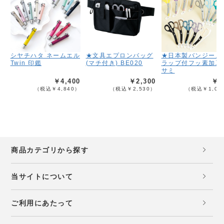
シヤチハタ ネームエル
★文具エプロンバッグ
★日本製バンジース
Twin 印鑑
(マチ付き) BE020
ラップ付フッ素加工
サミ
￥4,400
￥2,300
￥9
（税込￥4,840）
（税込￥2,530）
（税込￥1,08
商品カテゴリから探す
当サイトについて
ご利用にあたって