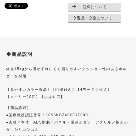
送料について
返品・交換について
◆商品説明
体重15kgから指がずれにくく測りやすいクッション性のあるホル
ダーを採用
【見やすいカラー液晶】
【PI値付き】
【4モード切替え】
【メモリー10回】
【小児対応】
【商品詳細】
●医療機器認証番号：305AKBZX00017000
●素材／本体：ABS樹脂／パネル・電源ボタン：アクリル／指ホル
ダ：シリコンゴム