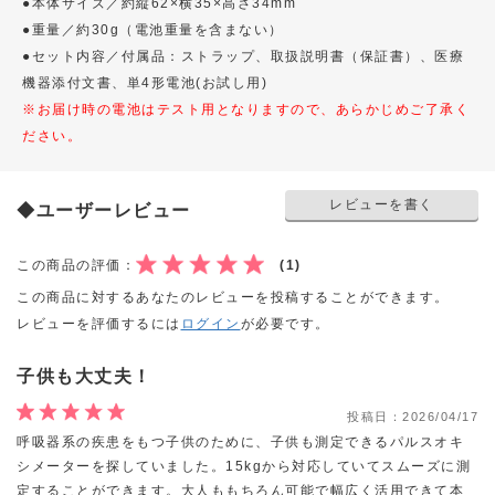
●本体サイズ／約縦62×横35×高さ34mm
●重量／約30g（電池重量を含まない）
●セット内容／付属品：ストラップ、取扱説明書（保証書）、医療
機器添付文書、単4形電池(お試し用)
※お届け時の電池はテスト用となりますので、あらかじめご了承く
ださい。
レビューを書く
◆ユーザーレビュー
この商品の評価：
(1)
この商品に対するあなたのレビューを投稿することができます。
レビューを評価するには
ログイン
が必要です。
子供も大丈夫！
投稿日：
2026/04/17
呼吸器系の疾患をもつ子供のために、子供も測定できるパルスオキ
シメーターを探していました。15kgから対応していてスムーズに測
定することができます。大人ももちろん可能で幅広く活用できて本