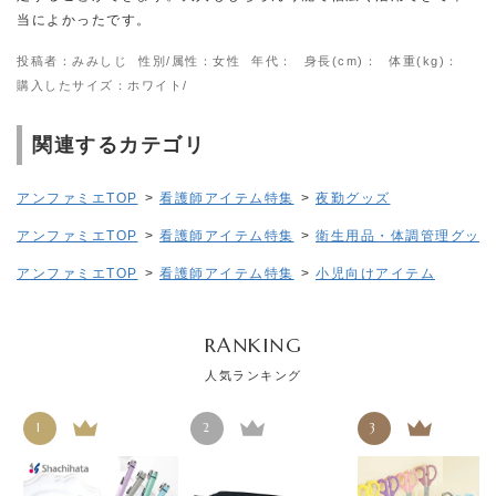
当によかったです。
投稿者：みみしじ
性別/属性：女性
年代：
身長(cm)：
体重(kg)：
購入したサイズ：ホワイト/
関連するカテゴリ
アンファミエTOP
>
看護師アイテム特集
>
夜勤グッズ
アンファミエTOP
>
看護師アイテム特集
>
衛生用品・体調管理グッズ
アンファミエTOP
>
看護師アイテム特集
>
小児向けアイテム
RANKING
人気ランキング
1
2
3