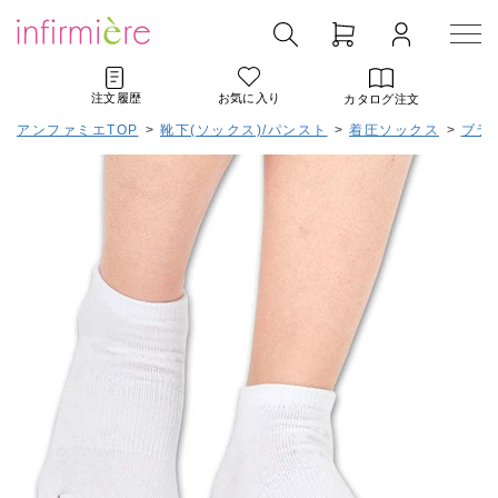
注文履歴
お気に入り
カタログ注文
アンファミエTOP
>
靴下(ソックス)/パンスト
>
着圧ソックス
>
ブラ