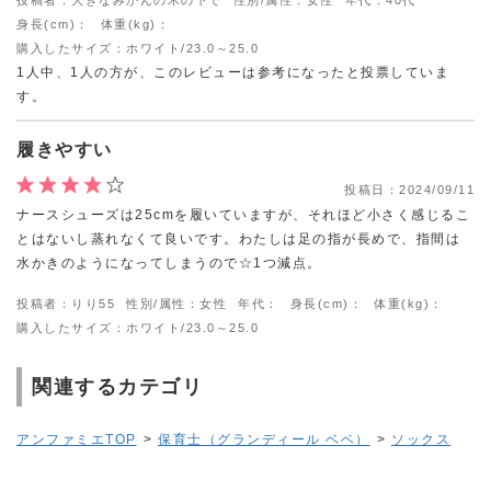
身長(cm)：
体重(kg)：
購入したサイズ：ホワイト/23.0～25.0
1人中、1人の方が、このレビューは参考になったと投票していま
す。
履きやすい
投稿日：
2024/09/11
ナースシューズは25cmを履いていますが、それほど小さく感じるこ
とはないし蒸れなくて良いです。わたしは足の指が長めで、指間は
水かきのようになってしまうので☆1つ減点。
投稿者：りり55
性別/属性：女性
年代：
身長(cm)：
体重(kg)：
購入したサイズ：ホワイト/23.0～25.0
関連するカテゴリ
アンファミエTOP
>
保育士（グランディール ベベ）
>
ソックス