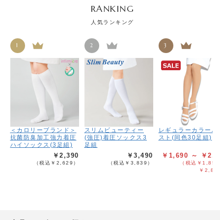
RANKING
人気ランキング
1
2
3
＜カロリーブランド＞
スリムビューティー
レギュラーカラーパ
抗菌防臭加工強力着圧
(強圧)着圧ソックス3
スト(同色30足組)
ハイソックス(3足組)
足組
￥2,390
￥3,490
￥1,690 ～ ￥2,5
（税込￥2,629）
（税込￥3,839）
（税込￥1,859
￥2,83