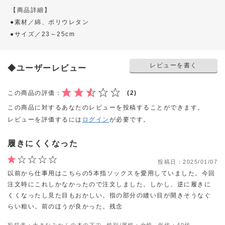
【商品詳細】
●素材／綿、ポリウレタン
●サイズ／23～25cm
レビューを書く
◆ユーザーレビュー
この商品の評価：
(2)
この商品に対するあなたのレビューを投稿することができます。
レビューを評価するには
ログイン
が必要です。
履きにくくなった
投稿日：
2025/01/07
以前から仕事用はこちらの5本指ソックスを愛用していました。今回
注文時にこれしかなかったので注文しました。しかし、逆に履きに
くくなったし見た目もおかしい。指の部分の縫い目が開きそうなぐ
らい粗い。前のほうが良かった。残念
投稿者：大きなみかんの木の下で
性別/属性：女性
年代：40代