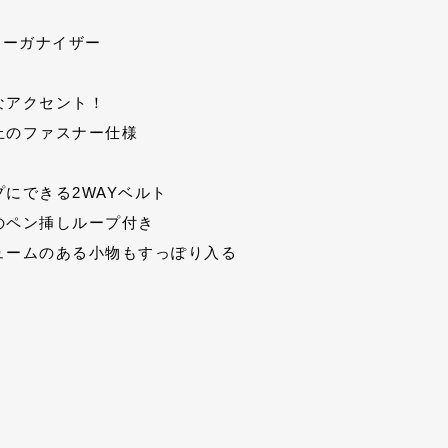
オーガナイザー
なアクセント！
止のファスナー仕様
にできる2WAYベルト
のペン挿しループ付き
ュームのある小物もすっぽり入る