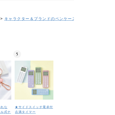
>
キャラクター＆ブランドのペンケース・オーガナイザー
5
外れな
★サイドスイッチ電卓付
ール式ナ
点滴タイマー