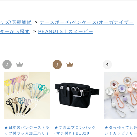
ッズ/医療雑貨
>
ナースポーチ/ペンケース/オーガナイザー
ターから探す
>
PEANUTS｜スヌーピー
2
3
4
★日本製バンジーストラ
★文具エプロンバッグ
★引っ張っても
ップ付フッ素加工ハサミ
(マチ付き) BE020
い！カラビナリ