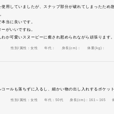
を使用していましたが、スナップ部分が破れてしまったため
。
で本当に良いです。
ターがいいですね。
んわか可愛いスヌーピーに癒され慰められながら頑張ります
性別/属性：女性
年代：
身長(cm)：
体重(kg)：
ルコールも落ちずに入るし、細かい物の出し入れするポケッ
性別/属性：女性
年代：50代
身長(cm)：161～165