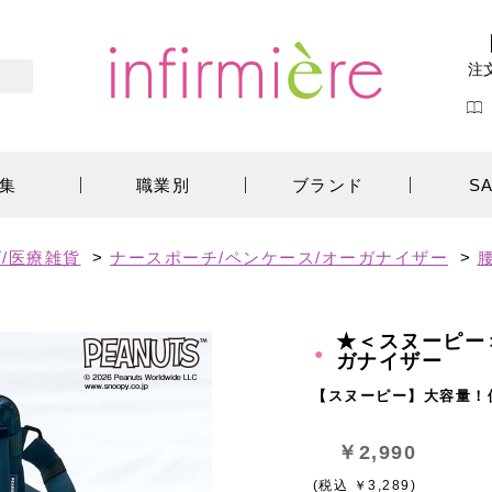
注
集
職業別
ブランド
S
/医療雑貨
>
ナースポーチ/ペンケース/オーガナイザー
>
★＜スヌーピー
ガナイザー
【スヌーピー】大容量！
￥2,990
(税込 ￥3,289)