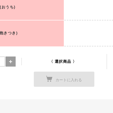
(おうち)
抱きつき)
〈 選択商品 〉
カートに入れる