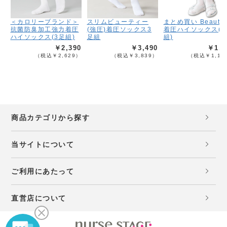
＜カロリーブランド＞
スリムビューティー
まとめ買い Beauty-
抗菌防臭加工強力着圧
(強圧)着圧ソックス3
着圧ハイソックス(3
ハイソックス(3足組)
足組
組)
￥2,390
￥3,490
￥1,0
（税込￥2,629）
（税込￥3,839）
（税込￥1,19
商品カテゴリから探す
当サイトについて
ご利用にあたって
直営店について