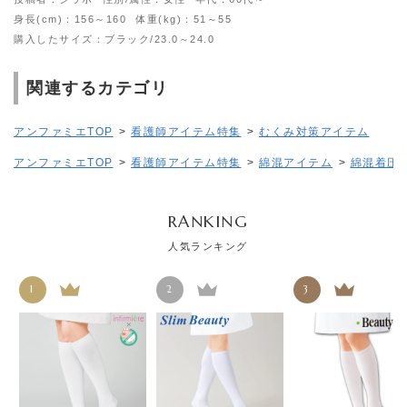
身長(cm)：156～160
体重(kg)：51～55
購入したサイズ：ブラック/23.0～24.0
関連するカテゴリ
アンファミエTOP
>
看護師アイテム特集
>
むくみ対策アイテム
アンファミエTOP
>
看護師アイテム特集
>
綿混アイテム
>
綿混着圧
RANKING
人気ランキング
1
2
3