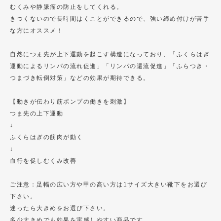
むくみや静脈瘤の防止をしてくれる。
きつくないので長時間はくことができるので、強い締め付けが苦手
な方にオススメ！
自然につま先が上下運動を起こす構造になっており、「ふくらはぎ
運動によるリンパの流れ促進」「リンパの還流促進」「ふらつき・
つまづき転倒対策」などの効果が期待できる。
【動きが伝わり筋ポンプの働きを刺激】
つま先の上下運動
↓
ふくらはぎの筋肉が動く
↓
血行を促しむくみ改善
ご注意：足幅の広い方や甲の高い方は1サイズ大きい靴下をお選び
下さい。
迷ったら大きめをお選び下さい。
多少大きめでも効果を実感しやすい商品です。