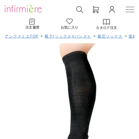
注文履歴
お気に入り
カタログ注文
アンファミエTOP
>
靴下(ソックス)/パンスト
>
着圧ソックス
>
医療