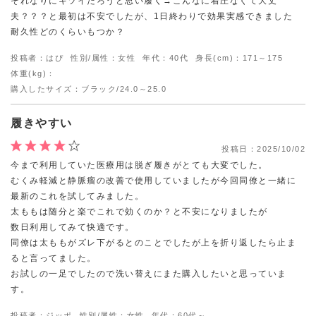
それなりにキツイだろうと思い履く→こんなに着圧なくて大丈
夫？？？と最初は不安でしたが、1日終わりで効果実感できました
耐久性どのくらいもつか？
投稿者：はぴ
性別/属性：女性
年代：40代
身長(cm)：171～175
体重(kg)：
購入したサイズ：ブラック/24.0～25.0
履きやすい
投稿日：
2025/10/02
今まで利用していた医療用は脱ぎ履きがとても大変でした。
むくみ軽減と静脈瘤の改善で使用していましたが今回同僚と一緒に
最新のこれを試してみました。
太ももは随分と楽でこれで効くのか？と不安になりましたが
数日利用してみて快適です。
同僚は太ももがズレ下がるとのことでしたが上を折り返したら止ま
ると言ってました。
お試しの一足でしたので洗い替えにまた購入したいと思っていま
す。
投稿者：ジッポ
性別/属性：女性
年代：60代～