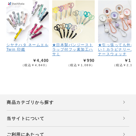
シヤチハタ ネームエル
★日本製バンジースト
★引っ張っても外れ
Twin 印鑑
ラップ付フッ素加工ハ
い！カラビナリール
サミ
ナースウォッチ
￥4,400
￥990
￥1,9
（税込￥4,840）
（税込￥1,089）
（税込￥2,18
商品カテゴリから探す
当サイトについて
ご利用にあたって