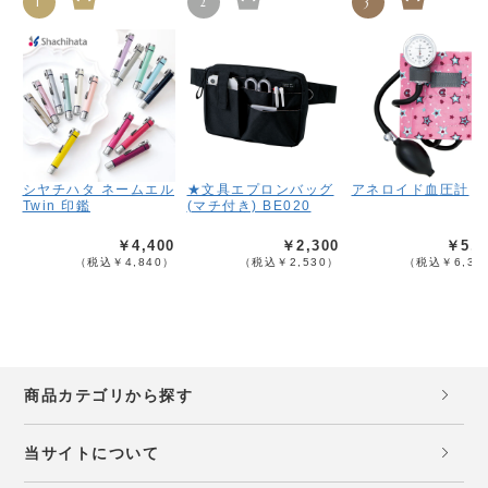
1
2
3
シヤチハタ ネームエル
★文具エプロンバッグ
アネロイド血圧計
Twin 印鑑
(マチ付き) BE020
￥4,400
￥2,300
￥5,8
（税込￥4,840）
（税込￥2,530）
（税込￥6,38
商品カテゴリから探す
当サイトについて