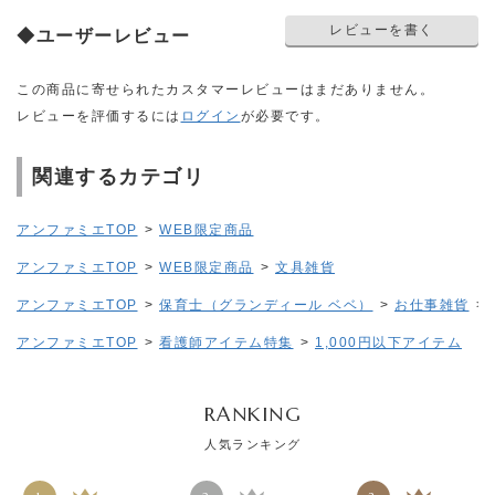
レビューを書く
◆ユーザーレビュー
この商品に寄せられたカスタマーレビューはまだありません。
レビューを評価するには
ログイン
が必要です。
関連するカテゴリ
アンファミエTOP
>
WEB限定商品
アンファミエTOP
>
WEB限定商品
>
文具雑貨
アンファミエTOP
>
保育士（グランディール ベベ）
>
お仕事雑貨
>
アンファミエTOP
>
看護師アイテム特集
>
1,000円以下アイテム
RANKING
人気ランキング