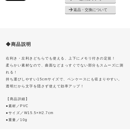
返品・交換について
◆商品説明
右利き・左利きどちらでも使える、上下にメモリ付きの定規！
柔らかい素材なので、曲面などまっすぐでない部分もスムーズに測
れる！
持ち運びしやすい15cmサイズで、ペンケースにも収まりやすい。
透明だから文字を隠さず使えて効率アップ！
【商品詳細】
●素材／PVC
●サイズ／W15.5×H2.7cm
●重量／10g