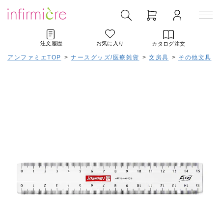
注文履歴
お気に入り
カタログ注文
アンファミエTOP
>
ナースグッズ/医療雑貨
>
文房具
>
その他文具