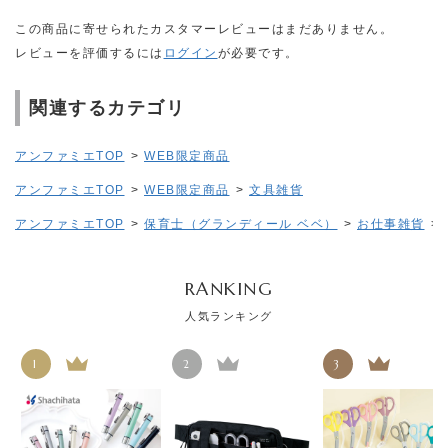
この商品に寄せられたカスタマーレビューはまだありません。
レビューを評価するには
ログイン
が必要です。
関連するカテゴリ
アンファミエTOP
>
WEB限定商品
アンファミエTOP
>
WEB限定商品
>
文具雑貨
アンファミエTOP
>
保育士（グランディール ベベ）
>
お仕事雑貨
>
RANKING
人気ランキング
1
2
3