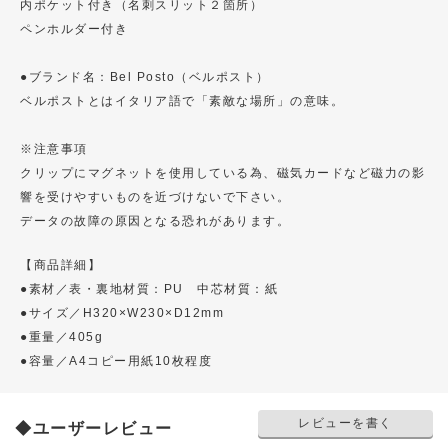
内ポケット付き（名刺スリット２箇所）
ペンホルダー付き
●ブランド名：Bel Posto（ベルポスト）
ベルポストとはイタリア語で「素敵な場所」の意味。
※注意事項
クリップにマグネットを使用している為、磁気カードなど磁力の影
響を受けやすいものを近づけないで下さい。
データの故障の原因となる恐れがあります。
【商品詳細】
●素材／表・裏地材質：PU 中芯材質：紙
●サイズ／H320×W230×D12mm
●重量／405g
●容量／A4コピー用紙10枚程度
レビューを書く
◆ユーザーレビュー