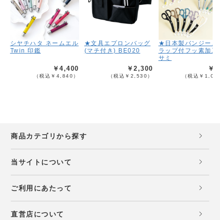
シヤチハタ ネームエル
★文具エプロンバッグ
★日本製バンジース
Twin 印鑑
(マチ付き) BE020
ラップ付フッ素加工
サミ
￥4,400
￥2,300
￥9
（税込￥4,840）
（税込￥2,530）
（税込￥1,08
商品カテゴリから探す
当サイトについて
ご利用にあたって
直営店について