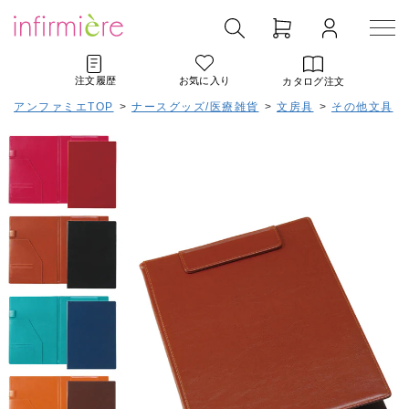
注文履歴
お気に入り
カタログ注文
アンファミエTOP
>
ナースグッズ/医療雑貨
>
文房具
>
その他文具