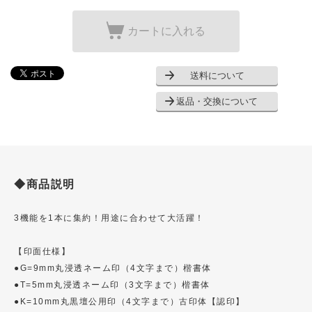
カートに入れる
送料について
返品・交換について
◆商品説明
3機能を1本に集約！用途に合わせて大活躍！
【印面仕様】
●G=9mm丸浸透ネーム印（4文字まで）楷書体
●T=5mm丸浸透ネーム印（3文字まで）楷書体
●K=10mm丸黒壇公用印（4文字まで）古印体【認印】