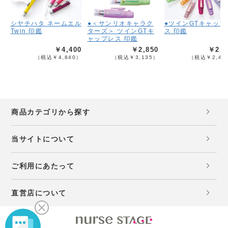
シヤチハタ ネームエル
●＜サンリオキャラク
●ツインGTキャップ
Twin 印鑑
ターズ＞ ツインGTキ
ス 印鑑
ャップレス 印鑑
￥4,400
￥2,850
￥2,2
（税込￥4,840）
（税込￥3,135）
（税込￥2,42
商品カテゴリから探す
当サイトについて
ご利用にあたって
直営店について