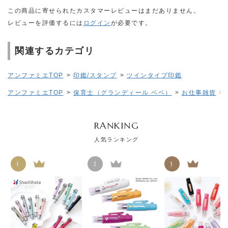
この商品に寄せられたカスタマーレビューはまだありません。
レビューを評価するには
ログイン
が必要です。
関連するカテゴリ
アンファミエTOP
>
印鑑/スタンプ
>
ツインタイプ印鑑
アンファミエTOP
>
保育士（グランディール ベベ）
>
お仕事雑貨
>
RANKING
人気ランキング
1
2
3