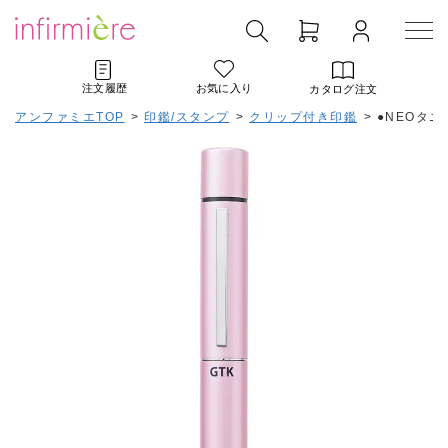
注文履歴
お気に入り
カタログ注文
アンファミエTOP
>
印鑑/スタンプ
>
クリップ付き印鑑
>
●NEOタニ