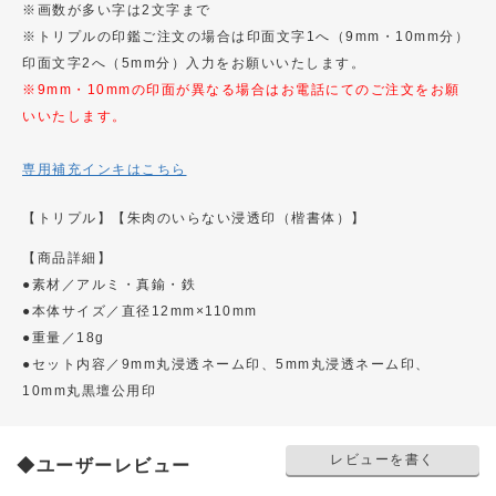
※画数が多い字は2文字まで
※トリプルの印鑑ご注文の場合は印面文字1へ（9mm・10mm分）
印面文字2へ（5mm分）入力をお願いいたします。
※9mm・10mmの印面が異なる場合はお電話にてのご注文をお願
いいたします。
専用補充インキはこちら
【トリプル】
【朱肉のいらない浸透印（楷書体）】
【商品詳細】
●素材／アルミ・真鍮・鉄
●本体サイズ／直径12mm×110mm
●重量／18g
●セット内容／9mm丸浸透ネーム印、5mm丸浸透ネーム印、
10mm丸黒壇公用印
レビューを書く
◆ユーザーレビュー