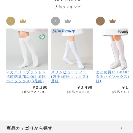
人気ランキング
1
2
3
＜カロリーブランド＞
スリムビューティー
まとめ買い Beauty-
抗菌防臭加工強力着圧
(強圧)着圧ソックス3
着圧ハイソックス(3
ハイソックス(3足組)
足組
組)
￥2,390
￥3,490
￥1,0
（税込￥2,629）
（税込￥3,839）
（税込￥1,19
商品カテゴリから探す