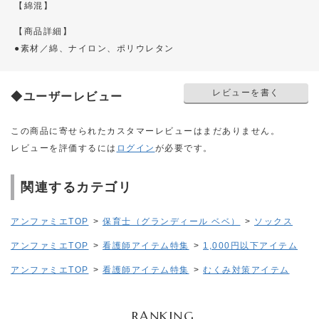
【綿混】
【商品詳細】
●素材／綿、ナイロン、ポリウレタン
レビューを書く
◆ユーザーレビュー
この商品に寄せられたカスタマーレビューはまだありません。
レビューを評価するには
ログイン
が必要です。
関連するカテゴリ
アンファミエTOP
>
保育士（グランディール ベベ）
>
ソックス
アンファミエTOP
>
看護師アイテム特集
>
1,000円以下アイテム
アンファミエTOP
>
看護師アイテム特集
>
むくみ対策アイテム
RANKING