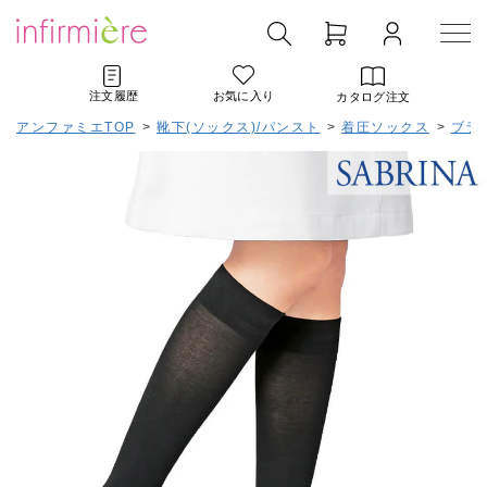
注文履歴
お気に入り
カタログ注文
アンファミエTOP
>
靴下(ソックス)/パンスト
>
着圧ソックス
>
ブラ