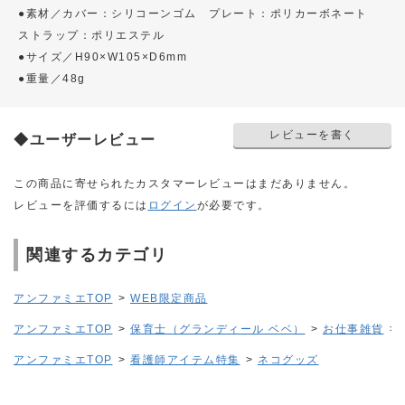
●素材／カバー：シリコーンゴム プレート：ポリカーボネート
ストラップ：ポリエステル
●サイズ／H90×W105×D6mm
●重量／48g
レビューを書く
◆ユーザーレビュー
この商品に寄せられたカスタマーレビューはまだありません。
レビューを評価するには
ログイン
が必要です。
関連するカテゴリ
アンファミエTOP
>
WEB限定商品
アンファミエTOP
>
保育士（グランディール ベベ）
>
お仕事雑貨
>
アンファミエTOP
>
看護師アイテム特集
>
ネコグッズ