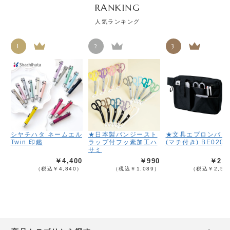
RANKING
人気ランキング
1
2
3
シヤチハタ ネームエル
★日本製バンジースト
★文具エプロンバッ
Twin 印鑑
ラップ付フッ素加工ハ
(マチ付き) BE020
サミ
￥4,400
￥990
￥2,3
（税込￥4,840）
（税込￥1,089）
（税込￥2,53