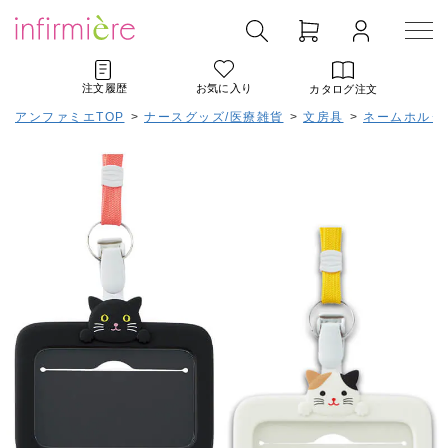
注文履歴
お気に入り
カタログ注文
アンファミエTOP
>
ナースグッズ/医療雑貨
>
文房具
>
ネームホルダ