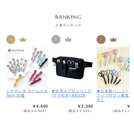
RANKING
人気ランキング
1
2
3
シヤチハタ ネームエル
★文具エプロンバッグ
★日本製バンジース
Twin 印鑑
(マチ付き) BE020
ラップ付フッ素加工
サミ
￥4,400
￥2,300
￥9
（税込￥4,840）
（税込￥2,530）
（税込￥1,08