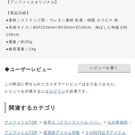
【アンファミエオリジナル】
【商品詳細】
●素材／ストラップ部：ウレタン素材 松葉：樹脂 カラビナ:鉄
●本体サイズ／約H250mm×W20mm×D10mm、伸ばした時最大約
108cm
●重量／約20g
●耐荷重量／1kg
レビューを書く
◆ユーザーレビュー
この商品に寄せられたカスタマーレビューはまだありません。
レビューを評価するには
ログイン
が必要です。
関連するカテゴリ
アンファミエTOP
>
保育士（グランディール ベベ）
>
お仕事雑貨
>
アンファミエTOP
>
看護師アイテム特集
>
1,000円以下アイテム