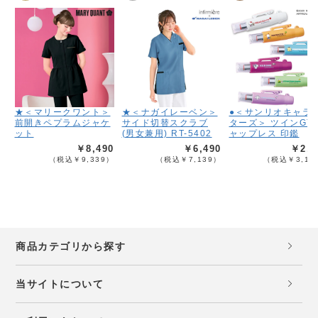
★＜マリークワント＞
★＜ナガイレーベン＞
●＜サンリオキャラ
前開きペプラムジャケ
サイド切替スクラブ
ターズ＞ ツインGT
ット
(男女兼用) RT-5402
ャップレス 印鑑
￥8,490
￥6,490
￥2,8
（税込￥9,339）
（税込￥7,139）
（税込￥3,13
商品カテゴリから探す
当サイトについて