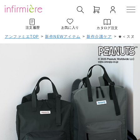
注文履歴
お気に入り
カタログ注文
アンファミエTOP
>
新作NEWアイテム
>
新作介護ケア
>
★＜スヌー