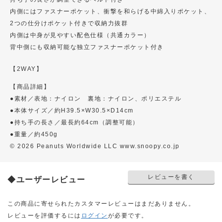
内側にはファスナーポケット、衝撃を和らげる中綿入りポケット、
2つの仕分けポケット付きで収納力抜群
内側は中身が見やすい配色仕様（共通カラー）
背中側にも収納可能な独立ファスナーポケット付き
【2WAY】
【商品詳細】
●素材／表地：ナイロン 裏地：ナイロン、ポリエステル
●本体サイズ／約H39.5×W30.5×D14cm
●持ち手の長さ／最長約64cm（調整可能）
●重量／約450g
© 2026 Peanuts Worldwide LLC www.snoopy.co.jp
レビューを書く
◆ユーザーレビュー
この商品に寄せられたカスタマーレビューはまだありません。
レビューを評価するには
ログイン
が必要です。