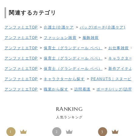
関連するカテゴリ
アンファミエTOP
>
介護士/介護ケア
>
バッグ/ポーチ(介護ケア)
アンファミエTOP
>
ファッション雑貨
>
服飾雑貨
アンファミエTOP
>
保育士（グランディール ベベ）
>
お仕事雑貨
>
アンファミエTOP
>
保育士（グランディール ベベ）
>
キャラクター
アンファミエTOP
>
保育士（グランディール ベベ）
>
新作アイテム
アンファミエTOP
>
キャラクターから探す
>
PEANUTS｜スヌーピー
アンファミエTOP
>
職業から探す
>
訪問看護
>
ポーチ/バッグ(訪問看
RANKING
人気ランキング
1
2
3