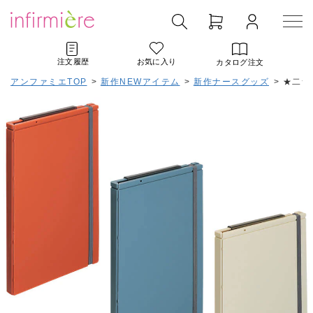
注文履歴
お気に入り
カタログ注文
アンファミエTOP
>
新作NEWアイテム
>
新作ナースグッズ
>
★二つ