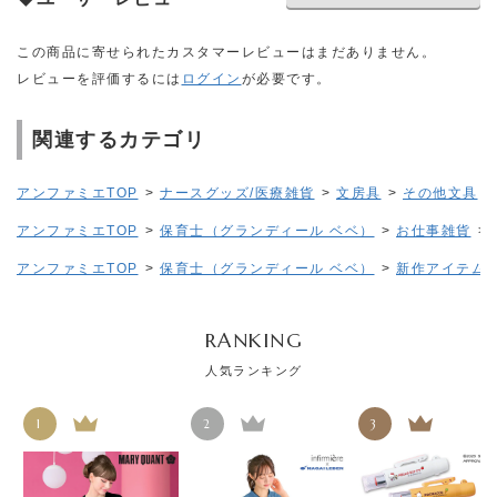
この商品に寄せられたカスタマーレビューはまだありません。
レビューを評価するには
ログイン
が必要です。
関連するカテゴリ
アンファミエTOP
>
ナースグッズ/医療雑貨
>
文房具
>
その他文具
アンファミエTOP
>
保育士（グランディール ベベ）
>
お仕事雑貨
>
アンファミエTOP
>
保育士（グランディール ベベ）
>
新作アイテム
RANKING
人気ランキング
1
2
3