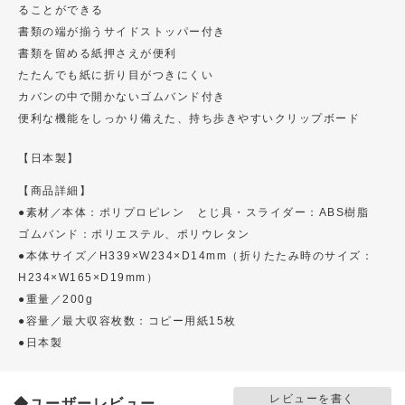
ることができる
書類の端が揃うサイドストッパー付き
書類を留める紙押さえが便利
たたんでも紙に折り目がつきにくい
カバンの中で開かないゴムバンド付き
便利な機能をしっかり備えた、持ち歩きやすいクリップボード
【日本製】
【商品詳細】
●素材／本体：ポリプロピレン とじ具・スライダー：ABS樹脂
ゴムバンド：ポリエステル、ポリウレタン
●本体サイズ／H339×W234×D14mm（折りたたみ時のサイズ：
H234×W165×D19mm）
●重量／200g
●容量／最大収容枚数：コピー用紙15枚
●日本製
レビューを書く
◆ユーザーレビュー