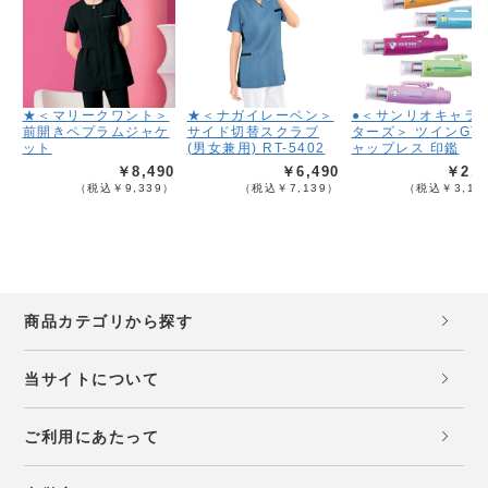
★＜マリークワント＞
★＜ナガイレーベン＞
●＜サンリオキャラ
前開きペプラムジャケ
サイド切替スクラブ
ターズ＞ ツインGT
ット
(男女兼用) RT-5402
ャップレス 印鑑
￥8,490
￥6,490
￥2,8
（税込￥9,339）
（税込￥7,139）
（税込￥3,13
商品カテゴリから探す
当サイトについて
ご利用にあたって