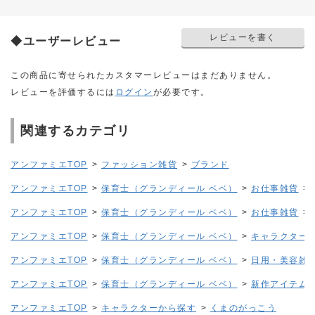
レビューを書く
◆ユーザーレビュー
この商品に寄せられたカスタマーレビューはまだありません。
レビューを評価するには
ログイン
が必要です。
関連するカテゴリ
アンファミエTOP
>
ファッション雑貨
>
ブランド
アンファミエTOP
>
保育士（グランディール ベベ）
>
お仕事雑貨
>
アンファミエTOP
>
保育士（グランディール ベベ）
>
お仕事雑貨
>
アンファミエTOP
>
保育士（グランディール ベベ）
>
キャラクター
アンファミエTOP
>
保育士（グランディール ベベ）
>
日用・美容雑
アンファミエTOP
>
保育士（グランディール ベベ）
>
新作アイテム
アンファミエTOP
>
キャラクターから探す
>
くまのがっこう