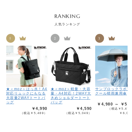
RANKING
人気ランキング
1
2
3
★＜moz＞はっ水！A4
★＜moz＞軽量・大容
サンブロックラボ遮
対応リュックにもなる
量・A4対応！2WAY大
クール晴雨兼用傘
大容量2WAYトートバ
きめショルダートート
ッグ
バッグ
￥4,980 ～ ￥5,4
￥4,990
￥4,590
（税込￥5,478
（税込￥5,489）
（税込￥5,049）
￥6,02