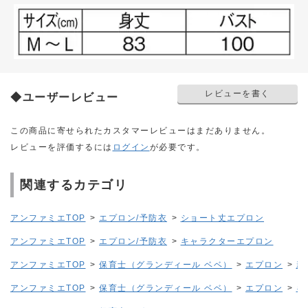
レビューを書く
◆ユーザーレビュー
この商品に寄せられたカスタマーレビューはまだありません。
レビューを評価するには
ログイン
が必要です。
関連するカテゴリ
アンファミエTOP
>
エプロン/予防衣
>
ショート丈エプロン
アンファミエTOP
>
エプロン/予防衣
>
キャラクターエプロン
アンファミエTOP
>
保育士（グランディール ベベ）
>
エプロン
>
新
アンファミエTOP
>
保育士（グランディール ベベ）
>
エプロン
>
キ