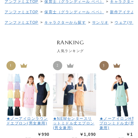
アンファミエTOP
>
保育士（グランディール ベベ）
>
キャラクター
アンファミエTOP
>
保育士（グランディール ベベ）
>
新作アイテム
アンファミエTOP
>
キャラクターから探す
>
サンリオ
>
ウェア(サン
RANKING
人気ランキング
1
2
3
★ノーアイロンラウン
★NEWセンタースリ
★ノーアイロンH型
ドエプロン(男女兼用)
ットミドル丈エプロン
プロンミドル丈(男
(男女兼用)
兼用)
￥990
￥1,090
￥1,5