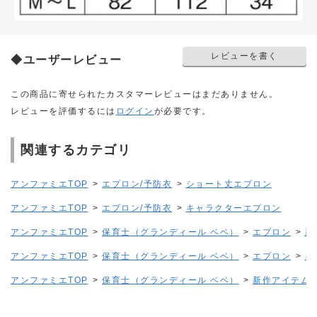
レビューを書く
◆ユーザーレビュー
この商品に寄せられたカスタマーレビューはまだありません。
レビューを評価するには
ログイン
が必要です。
関連するカテゴリ
アンファミエTOP
>
エプロン/予防衣
>
ショート丈エプロン
アンファミエTOP
>
エプロン/予防衣
>
キャラクターエプロン
アンファミエTOP
>
保育士（グランディール ベベ）
>
エプロン
>
新
アンファミエTOP
>
保育士（グランディール ベベ）
>
エプロン
>
キ
アンファミエTOP
>
保育士（グランディール ベベ）
>
新作アイテム