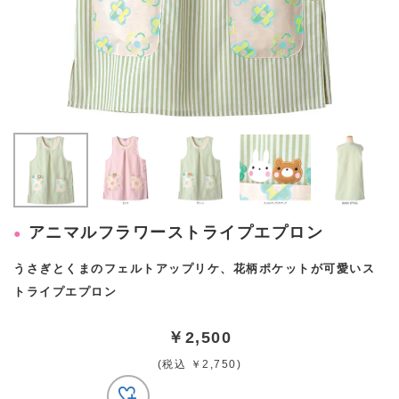
アニマルフラワーストライプエプロン
うさぎとくまのフェルトアップリケ、花柄ポケットが可愛いス
トライプエプロン
￥2,500
(税込 ￥2,750)