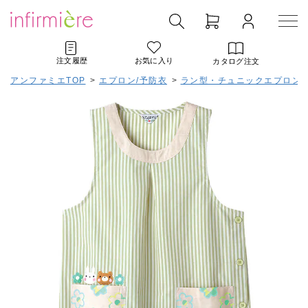
注文履歴
お気に入り
カタログ注文
アンファミエTOP
>
エプロン/予防衣
>
ラン型・チュニックエプロン