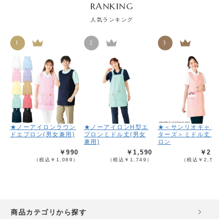
RANKING
人気ランキング
1
2
3
★ノーアイロンラウン
★ノーアイロンH型エ
★＜サンリオキャラ
ドエプロン(男女兼用)
プロンミドル丈(男女
ターズ＞ミドル丈エ
兼用)
ロン
￥990
￥1,590
￥2,2
（税込￥1,089）
（税込￥1,749）
（税込￥2,51
商品カテゴリから探す