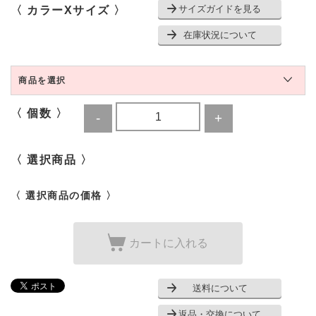
サイズガイドを見る
〈 カラーXサイズ 〉
在庫状況について
商品を選択
〈 個数 〉
〈 選択商品 〉
〈 選択商品の価格 〉
カートに入れる
送料について
返品・交換について