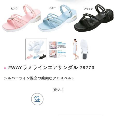
2WAYラメラインエアサンダル 78773
シルバーライン際立つ繊細なクロスベルト
(税込 )