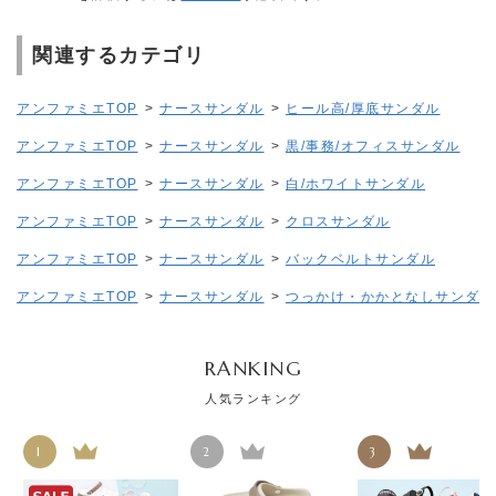
関連するカテゴリ
アンファミエTOP
>
ナースサンダル
>
ヒール高/厚底サンダル
アンファミエTOP
>
ナースサンダル
>
黒/事務/オフィスサンダル
アンファミエTOP
>
ナースサンダル
>
白/ホワイトサンダル
アンファミエTOP
>
ナースサンダル
>
クロスサンダル
アンファミエTOP
>
ナースサンダル
>
バックベルトサンダル
アンファミエTOP
>
ナースサンダル
>
つっかけ・かかとなしサンダル
RANKING
人気ランキング
1
2
3