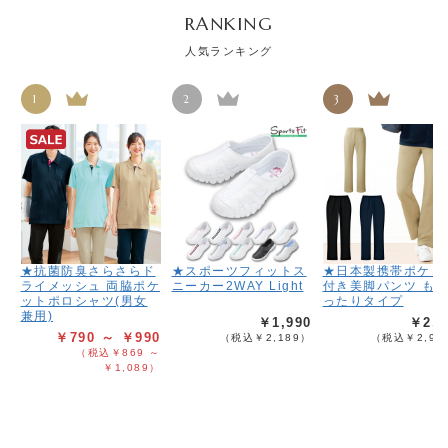
RANKING
人気ランキング
1
2
3
★抗菌防臭さらさらド
★スポーツフィットス
★日本製携帯ポケッ
ライメッシュ 両脇ポケ
ニーカー2WAY Light
付き美脚パンツ も
ットポロシャツ(男女
ったりタイプ
兼用)
￥1,990
￥2,6
￥790 ～ ￥990
（税込￥2,189）
（税込￥2,95
（税込￥869 ～
￥1,089）