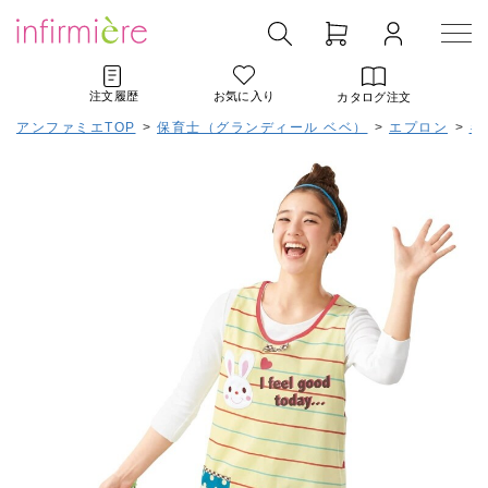
注文履歴
お気に入り
カタログ注文
アンファミエTOP
>
保育士（グランディール ベベ）
>
エプロン
>
キ