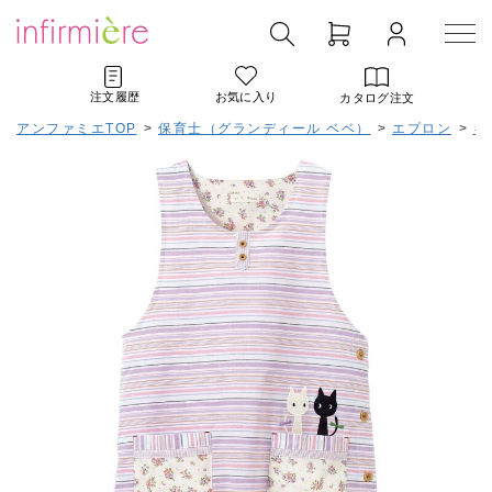
注文履歴
お気に入り
カタログ注文
アンファミエTOP
>
保育士（グランディール ベベ）
>
エプロン
>
キ