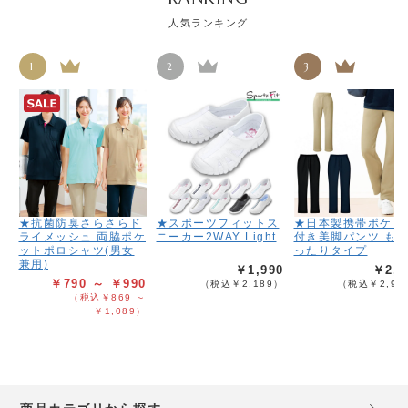
人気ランキング
1
2
3
★抗菌防臭さらさらド
★スポーツフィットス
★日本製携帯ポケッ
ライメッシュ 両脇ポケ
ニーカー2WAY Light
付き美脚パンツ も
ットポロシャツ(男女
ったりタイプ
兼用)
￥1,990
￥2,6
￥790 ～ ￥990
（税込￥2,189）
（税込￥2,95
（税込￥869 ～
￥1,089）