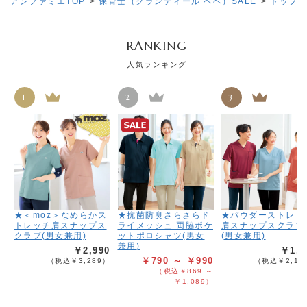
アンファミエTOP
>
保育士（グランディール ベベ）SALE
>
トップス(
RANKING
人気ランキング
1
2
3
★＜moz＞なめらかス
★抗菌防臭さらさらド
★パウダーストレッ
トレッチ肩スナップス
ライメッシュ 両脇ポケ
肩スナップスクラブ
クラブ(男女兼用)
ットポロシャツ(男女
(男女兼用)
兼用)
￥2,990
￥1,9
￥790 ～ ￥990
（税込￥3,289）
（税込￥2,18
（税込￥869 ～
￥1,089）