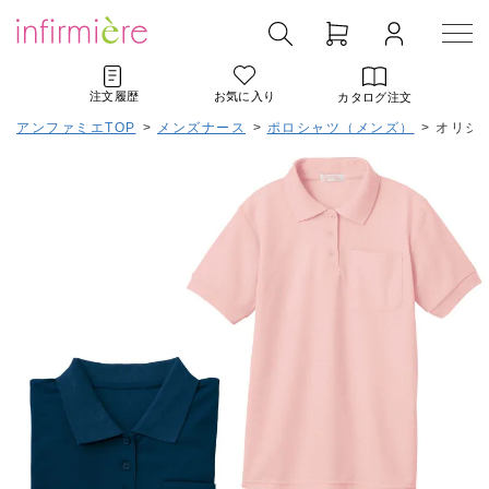
注文履歴
お気に入り
カタログ注文
アンファミエTOP
>
メンズナース
>
ポロシャツ（メンズ）
>
オリジ