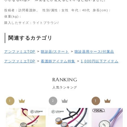
投稿者：訪問看護師。
性別/属性：女性
年代：40代
身長(cm)：
体重(kg)：
購入したサイズ：ライトブラウン/
関連するカテゴリ
アンファミエTOP
>
聴診器/ステート
>
聴診器用ケース/付属品
アンファミエTOP
>
看護師アイテム特集
>
1,000円以下アイテム
RANKING
人気ランキング
1
2
3