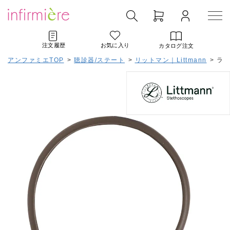
注文履歴
お気に入り
カタログ注文
アンファミエTOP
>
聴診器/ステート
>
リットマン｜Littmann
>
ライ