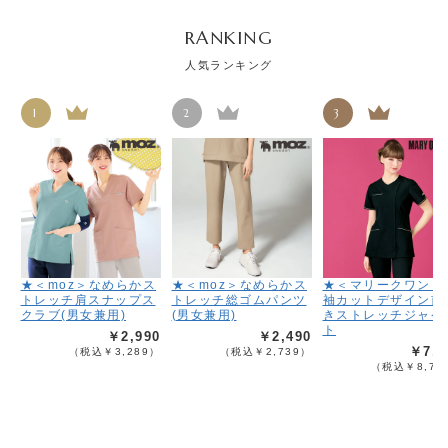
RANKING
人気ランキング
1
2
3
★＜moz＞なめらかス
★＜moz＞なめらかス
★＜マリークワント
トレッチ肩スナップス
トレッチ総ゴムパンツ
袖カットデザイン前
クラブ(男女兼用)
(男女兼用)
きストレッチジャケ
ト
￥2,990
￥2,490
￥7,9
（税込￥3,289）
（税込￥2,739）
（税込￥8,78