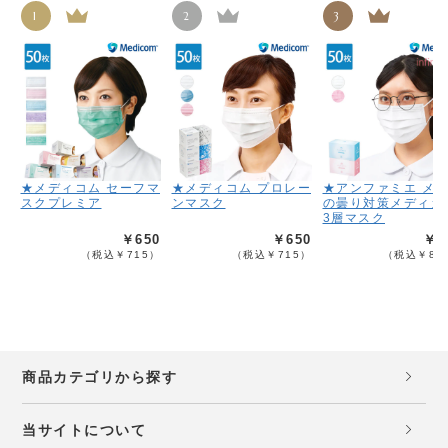
1
2
3
★メディコム セーフマ
★メディコム プロレー
★アンファミエ メ
スクプレミア
ンマスク
の曇り対策メディカ
3層マスク
￥650
￥650
￥7
（税込￥715）
（税込￥715）
（税込￥85
商品カテゴリから探す
当サイトについて