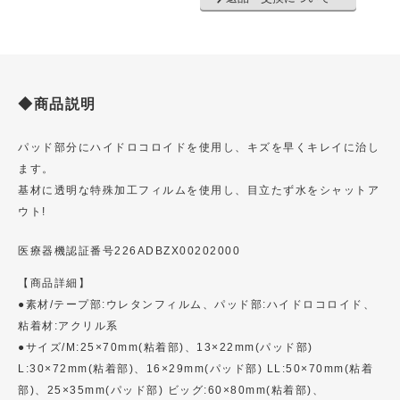
◆商品説明
パッド部分にハイドロコロイドを使用し、キズを早くキレイに治し
ます。
基材に透明な特殊加工フィルムを使用し、目立たず水をシャットア
ウト!
医療器機認証番号226ADBZX00202000
【商品詳細】
●素材/テープ部:ウレタンフィルム、パッド部:ハイドロコロイド、
粘着材:アクリル系
●サイズ/M:25×70mm(粘着部)、13×22mm(パッド部)
L:30×72mm(粘着部)、16×29mm(パッド部) LL:50×70mm(粘着
部)、25×35mm(パッド部) ビッグ:60×80mm(粘着部)、