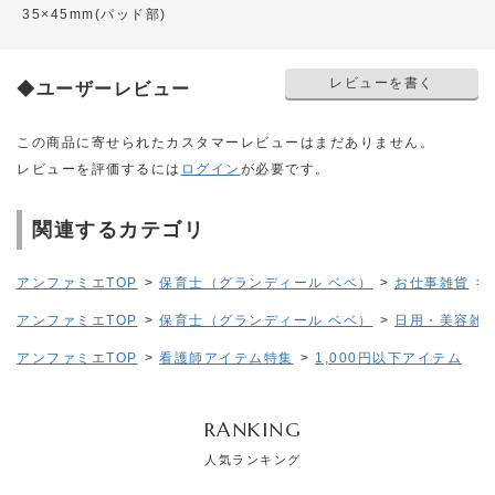
35×45mm(パッド部)
レビューを書く
◆ユーザーレビュー
この商品に寄せられたカスタマーレビューはまだありません。
レビューを評価するには
ログイン
が必要です。
関連するカテゴリ
アンファミエTOP
>
保育士（グランディール ベベ）
>
お仕事雑貨
>
アンファミエTOP
>
保育士（グランディール ベベ）
>
日用・美容雑
アンファミエTOP
>
看護師アイテム特集
>
1,000円以下アイテム
RANKING
人気ランキング