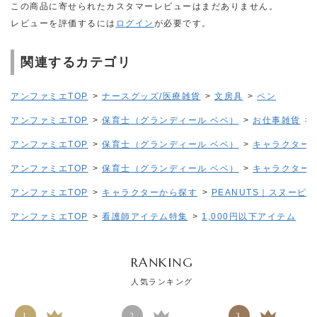
この商品に寄せられたカスタマーレビューはまだありません。
レビューを評価するには
ログイン
が必要です。
関連するカテゴリ
アンファミエTOP
>
ナースグッズ/医療雑貨
>
文房具
>
ペン
アンファミエTOP
>
保育士（グランディール ベベ）
>
お仕事雑貨
>
アンファミエTOP
>
保育士（グランディール ベベ）
>
キャラクター
アンファミエTOP
>
保育士（グランディール ベベ）
>
キャラクター
アンファミエTOP
>
キャラクターから探す
>
PEANUTS｜スヌーピー
アンファミエTOP
>
看護師アイテム特集
>
1,000円以下アイテム
RANKING
人気ランキング
1
2
3