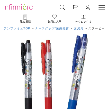
注文履歴
お気に入り
カタログ注文
アンファミエTOP
>
ナースグッズ/医療雑貨
>
文房具
>
スヌーピージ