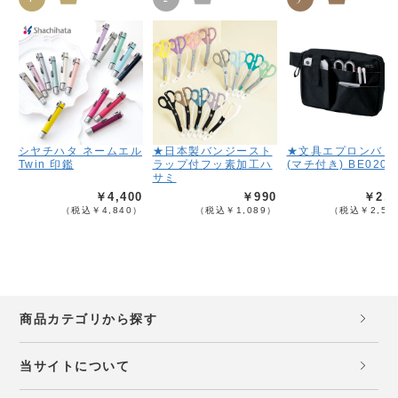
シヤチハタ ネームエル
★日本製バンジースト
★文具エプロンバッ
Twin 印鑑
ラップ付フッ素加工ハ
(マチ付き) BE020
サミ
￥4,400
￥990
￥2,3
（税込￥4,840）
（税込￥1,089）
（税込￥2,53
商品カテゴリから探す
当サイトについて