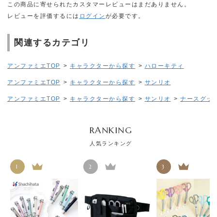
この商品に寄せられたカスタマーレビューはまだありません。
レビューを評価するには
ログイン
が必要です。
関連するカテゴリ
アンファミエTOP
>
キャラクターから探す
>
ハローキティ
アンファミエTOP
>
キャラクターから探す
>
サンリオ
アンファミエTOP
>
キャラクターから探す
>
サンリオ
>
ナースグッズ
RANKING
人気ランキング
1
2
3