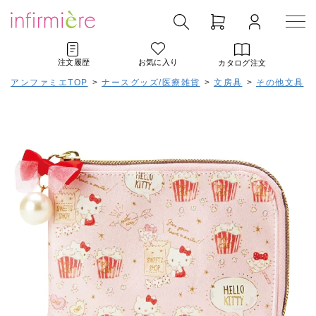
注文履歴
お気に入り
カタログ注文
アンファミエTOP
>
ナースグッズ/医療雑貨
>
文房具
>
その他文具