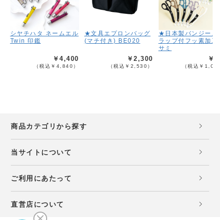
シヤチハタ ネームエル
★文具エプロンバッグ
★日本製バンジース
Twin 印鑑
(マチ付き) BE020
ラップ付フッ素加工
サミ
￥4,400
￥2,300
￥9
（税込￥4,840）
（税込￥2,530）
（税込￥1,08
商品カテゴリから探す
当サイトについて
ご利用にあたって
直営店について