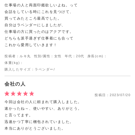
仕事場の人と両面印鑑欲しいよね。って
会話をしている時にこれを見つけて、
買ってみたところ最高でした。
自分はラベンダーにしましたが、
仕事場の方に買ったのはアクアです。
どちらも派手過ぎず仕事着にも合って
これから愛用していきます！
投稿者：ルキ丸
性別/属性：女性
年代：20代
身長(cm)：
体重(kg)：
購入したサイズ：ラベンダー/
会社の人
投稿日：
2023/07/20
今回は会社の人に頼まれて購入しました。
速かったね～、使いやすい、ありがとう。
と言ってます。
迅速かつ丁寧に梱包されていました。
本当にありがとうございました。