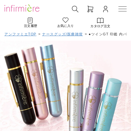
注文履歴
お気に入り
カタログ注文
アンファミエTOP
>
ナースグッズ/医療雑貨
>
●ツインGT 印鑑 内バネ仕