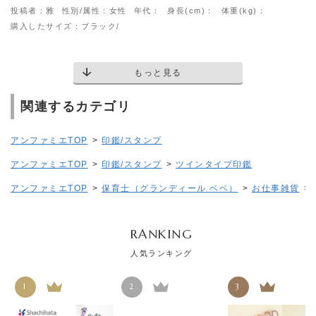
投稿者：雅
性別/属性：女性
年代：
身長(cm)：
体重(kg)：
購入したサイズ：ブラック/
もっと見る
関連するカテゴリ
アンファミエTOP
>
印鑑/スタンプ
アンファミエTOP
>
印鑑/スタンプ
>
ツインタイプ印鑑
アンファミエTOP
>
保育士（グランディール ベベ）
>
お仕事雑貨
>
RANKING
人気ランキング
1
2
3