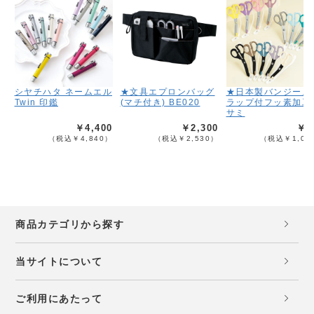
シヤチハタ ネームエル
★文具エプロンバッグ
★日本製バンジース
Twin 印鑑
(マチ付き) BE020
ラップ付フッ素加工
サミ
￥4,400
￥2,300
￥9
（税込￥4,840）
（税込￥2,530）
（税込￥1,08
商品カテゴリから探す
当サイトについて
ご利用にあたって