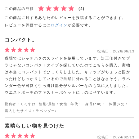
この商品の評価：
(4)
この商品に対するあなたのレビューを投稿することができます。
レビューを評価するには
ログイン
が必要です。
コンパクト。
投稿日：
2026/06/13
職場ではシャチハタのスライドを使用しています。訂正印付きでプ
ラじゃないコンパクトタイプを探していたのでこちらを購入。実物
は本当にコンパクトでびっくりしました。キャップがちょっと固か
ったけどしっかりしているので自然に外れることはなさそう。ラベ
ンダー色が可愛く引っ掛け部分がシルバーなのも気に入りました。
ウエストポーチのファスナーポケットにしのばせています。
投稿者：くろすけ
性別/属性：女性
年代：
身長(cm)：
体重(kg)：
購入したサイズ：ラベンダー/
素晴らしい物を見つけた
投稿日：
2024/02/13