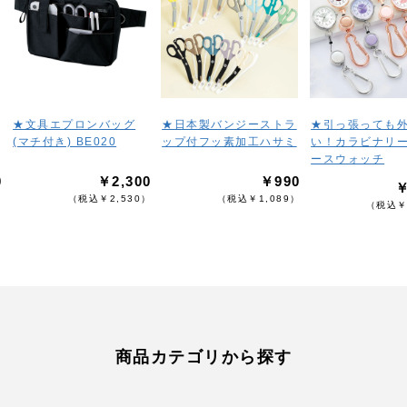
★文具エプロンバッグ
★日本製バンジーストラ
★引っ張っても
(マチ付き) BE020
ップ付フッ素加工ハサミ
い！カラビナリ
ースウォッチ
0
￥2,300
￥990
￥
）
（税込￥2,530）
（税込￥1,089）
（税込￥
商品カテゴリから探す