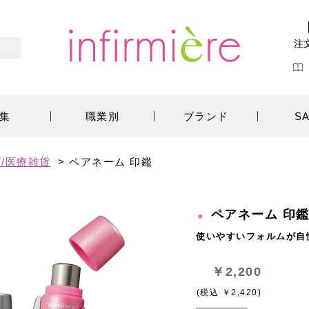
注
集
職業別
ブランド
S
/医療雑貨
>
ペアネーム 印鑑
ペアネーム 印
使いやすいフォルムが自
￥2,200
(税込 ￥2,420)