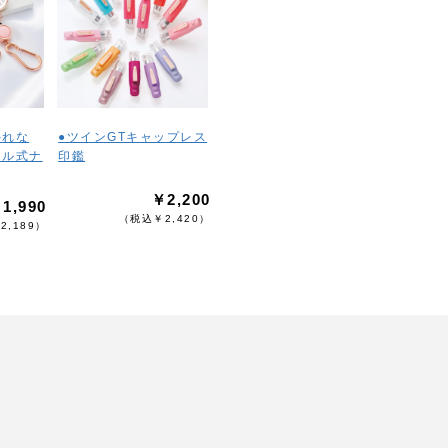
外れな
●ツインGTキャップレス
ール式ナ
印鑑
￥2,200
1,990
（税込￥2,420）
2,189）