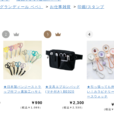
グランディール ベベ）
>
お仕事雑貨
>
印鑑/スタンプ
2
3
4
★日本製バンジーストラ
★文具エプロンバッグ
★引っ張っても
ップ付フッ素加工ハサミ
(マチ付き) BE020
い！カラビナリ
ースウォッチ
0
￥990
￥2,300
￥
）
（税込￥1,089）
（税込￥2,530）
（税込￥