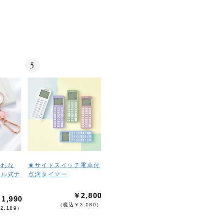
5
外れな
★サイドスイッチ電卓付
ール式ナ
点滴タイマー
￥2,800
1,990
（税込￥3,080）
2,189）