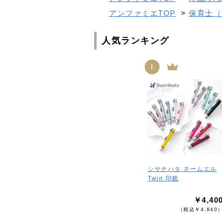
アンファミエTOP
>
保育士（
人気ランキング
1
シヤチハタ ネームエル
Twin 印鑑
￥4,40
（税込￥4,840