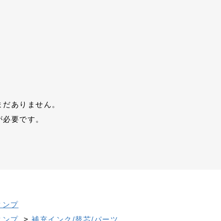
まだありません。
が必要です。
タンプ
タンプ
>
補充インク/替芯/パーツ