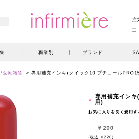
注
集
職業別
ブランド
S
/医療雑貨
>
専用補充インキ(クイック10 プチコールPRO15
専用補充インキ(
用)
お気に入りを長く愛用す
￥200
(税込 ￥220)