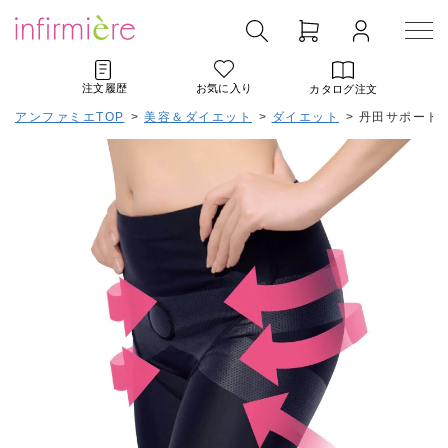
注文履歴
お気に入り
カタログ注文
アンファミエTOP
>
美容＆ダイエット
>
ダイエット
>
丹田サポート