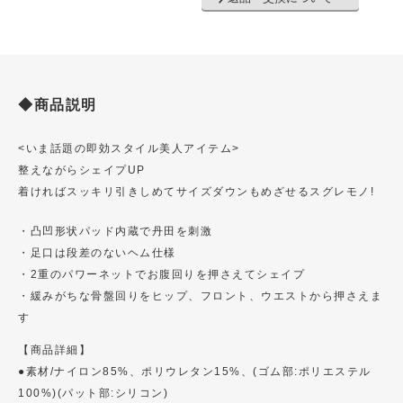
◆商品説明
<いま話題の即効スタイル美人アイテム>
整えながらシェイプUP
着ければスッキリ引きしめてサイズダウンもめざせるスグレモノ!
・凸凹形状パッド内蔵で丹田を刺激
・足口は段差のないヘム仕様
・2重のパワーネットでお腹回りを押さえてシェイプ
・緩みがちな骨盤回りをヒップ、フロント、ウエストから押さえま
す
【商品詳細】
●素材/ナイロン85%、ポリウレタン15%、(ゴム部:ポリエステル
100%)(パット部:シリコン)