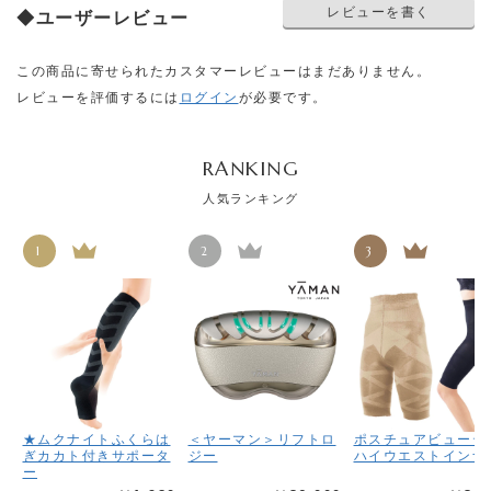
レビューを書く
◆ユーザーレビュー
この商品に寄せられたカスタマーレビューはまだありません。
レビューを評価するには
ログイン
が必要です。
RANKING
人気ランキング
1
2
3
★ムクナイトふくらは
＜ヤーマン＞リフトロ
ポスチュアビューテ
ぎカカト付きサポータ
ジー
ハイウエストインナ
ー