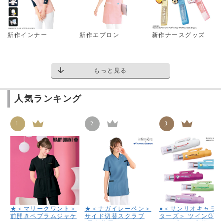
新作インナー
新作エプロン
新作ナースグッズ
もっと見る
人気ランキング
1
2
3
★＜マリークワント＞
★＜ナガイレーベン＞
●＜サンリオキャラ
前開きペプラムジャケ
サイド切替スクラブ
ターズ＞ ツインGT