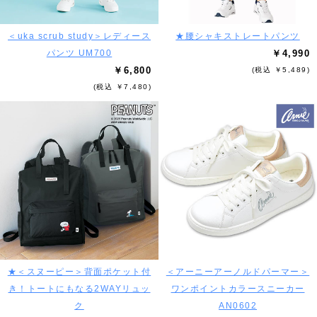
＜uka scrub study＞レディース
★腰シャキストレートパンツ
パンツ UM700
￥4,990
￥6,800
(税込 ￥5,489)
(税込 ￥7,480)
★＜スヌーピー＞背面ポケット付
＜アーニーアーノルドパーマー＞
き！トートにもなる2WAYリュッ
ワンポイントカラースニーカー
ク
AN0602