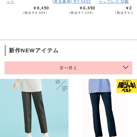
ット
(男女兼用) RT-5402
ャップレス 印鑑
￥8,490
￥6,490
￥2,8
（税込￥9,339）
（税込￥7,139）
（税込￥3,13
新作NEWアイテム
並べ替え