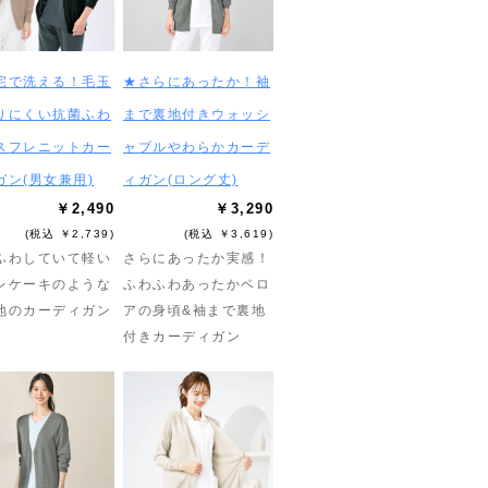
宅で洗える！毛玉
★さらにあったか！袖
りにくい抗菌ふわ
まで裏地付きウォッシ
スフレニットカー
ャブルやわらかカーデ
ガン(男女兼用)
ィガン(ロング丈)
￥2,490
￥3,290
(税込 ￥2,739)
(税込 ￥3,619)
ふわしていて軽い
さらにあったか実感！
レケーキのような
ふわふわあったかベロ
地のカーディガン
アの身頃&袖まで裏地
付きカーディガン