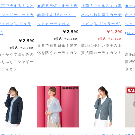
自宅で洗える！ふわ
★着る日焼け止め！近
抗菌抗ウイルスエコ素
★ナ
こシャギーニットカ
赤外線＆UVカットニ
材ふんわり厚手カーデ
わっ
ディガン(レギュラ
ットカーディガン
ィガン(レギュラー丈)
シャ
￥2,990
￥1,290
)
(ロン
(税込 ￥3,289)
(税込 ￥1,419)
￥2,990
まるで着る日傘！光老
環境に優しい厚手の上
(税込 ￥3,289)
化を防ぐカーディガン
質抗菌カーディガン！
わらかくて温かみの
新触
るもふもこシャギー
濯機
ーディガン
きカ