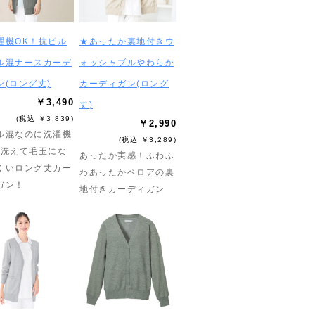
濯機OK！抗ピル
★あったか裏地付きウ
ル混ナースカーデ
ォッシャブルやわらか
ン(ロング丈)
カーディガン(ロング
￥3,490
丈)
(税込 ￥3,839)
￥2,990
ル混なのに洗濯機
(税込 ￥3,289)
で洗えて毛玉にな
あったか実感！ふわふ
くいロング丈カー
わあったかベロアの裏
ガン！
地付きカーディガン