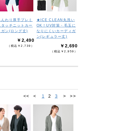
ふんわり厚手プレミ
★ICE CLEAN丸洗い
ムタッチニットカー
OK！UV対策・毛玉に
ィガン(ロング丈)
なりにくいカーディガ
ン(レギュラー丈)
￥2,490
￥2,690
（税込￥2,739）
（税込￥2,959）
<<
<
1
2
3
>
>>