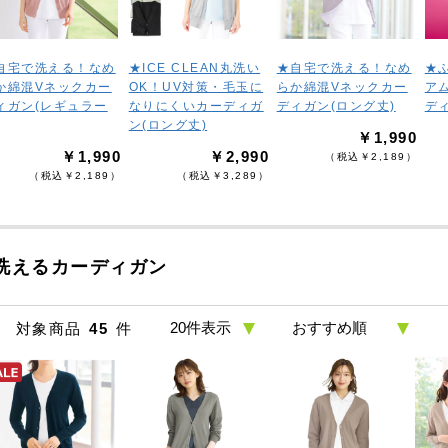
自宅で洗える！なめ
★ICE CLEAN丸洗い
★自宅で洗える！なめ
★
か綿混Vネックカー
OK！UV対策・毛玉に
らか綿混Vネックカー
ア
ィガン(レギュラー
なりにくいカーディガ
ディガン(ロング丈)
デ
ン(ロング丈)
￥1,990
￥1,990
￥2,990
（税込￥2,189）
（税込￥2,189）
（税込￥3,289）
洗えるカーディガン
対象商品
45
件