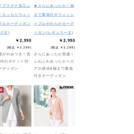
ノプラチナ加工ふ
★さらにあったか！袖
ともっちりウォッ
まで裏地付きウォッシ
ブルカーディガン
ャブルやわらかカーデ
グ丈)
ィガン(レギュラー丈)
￥2,990
￥2,990
(税込 ￥3,289)
(税込 ￥3,289)
感がやみつき！洗
さらにあったか実感！
OKのポケット付
ふわふわあったかベロ
ーディガン
アの身頃&袖まで裏地
付きカーディガン