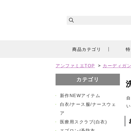
商品カテゴリ
特
アンファミエTOP
>
カーディガ
カテゴリ
・
新作NEWアイテム
自
・
白衣/ナース服/ナースウェ
い
ア
・
医療用スクラブ(白衣)
・
エプロン/予防衣