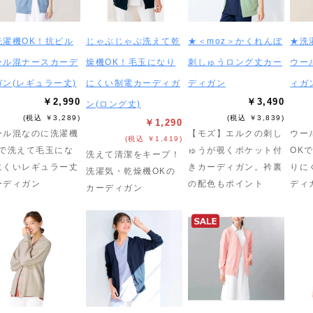
洗濯機OK！抗ピル
じゃぶじゃぶ洗えて乾
★＜moz＞かくれんぼ
★洗
ール混ナースカーデ
燥機OK！毛玉になり
刺しゅうロング丈カー
ウー
ガン(レギュラー丈)
にくい制電カーディガ
ディガン
ィガ
￥2,990
￥3,490
ン(ロング丈)
(税込 ￥3,289)
(税込 ￥3,839)
￥1,290
ール混なのに洗濯機
【モズ】エルクの刺し
ウー
(税込 ￥1,419)
Kで洗えて毛玉にな
ゅうが覗くポケット付
OK
洗えて清潔をキープ！
にくいレギュラー丈
きカーディガン。衿裏
りに
洗濯気・乾燥機OKの
ーディガン
の配色もポイント
ディ
カーディガン