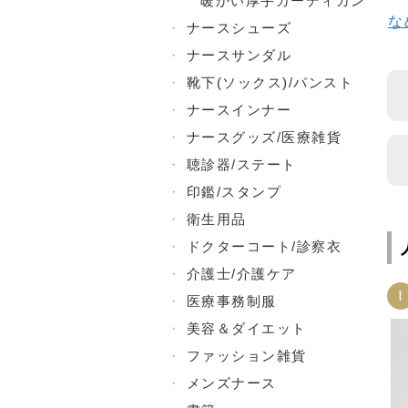
暖かい厚手カーディガン
な
・
ナースシューズ
・
ナースサンダル
・
靴下(ソックス)/パンスト
・
ナースインナー
・
ナースグッズ/医療雑貨
・
聴診器/ステート
・
印鑑/スタンプ
・
衛生用品
・
ドクターコート/診察衣
・
介護士/介護ケア
1
・
医療事務制服
・
美容＆ダイエット
・
ファッション雑貨
・
メンズナース