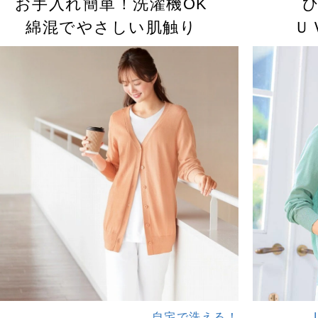
お手入れ簡単！洗濯機OK
綿混でやさしい肌触り
Ｕ
自宅で洗える！