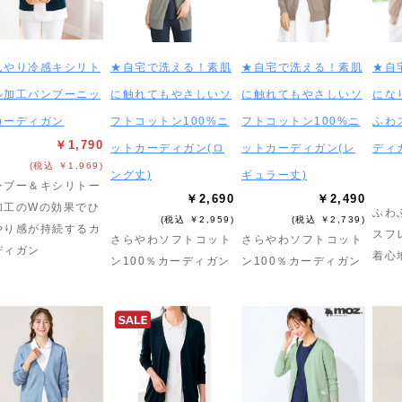
んやり冷感キシリト
★自宅で洗える！素肌
★自宅で洗える！素肌
★自
ル加工バンブーニッ
に触れてもやさしいソ
に触れてもやさしいソ
にな
カーディガン
フトコットン100%ニ
フトコットン100%ニ
ふわ
￥1,790
ットカーディガン(ロ
ットカーディガン(レ
ディ
(税込 ￥1,969)
ング丈)
ギュラー丈)
ンブー＆キシリトー
￥2,690
￥2,490
加工のWの効果でひ
ふわ
(税込 ￥2,959)
(税込 ￥2,739)
やり感が持続するカ
スフ
さらやわソフトコット
さらやわソフトコット
ディガン
着心
ン100％カーディガン
ン100％カーディガン