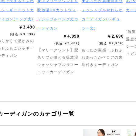
自宅で洗える！ふわ
★＜マリークワント＞
★あったか裏地付きウ
37
こシャギーニットカ
吸放湿UVカットウォ
ォッシャブルやわらか
カー
ディガン(ロング丈)
ッシャブルロング丈カ
カーディガン(レギュ
￥3,490
ーディガン
ラー丈)
“湿
(税込 ￥3,839)
￥4,990
￥2,690
温度
わらかくて温かみの
(税込 ￥5,489)
(税込 ￥2,959)
シー
るもふもこシャギー
【マリークワント】配
あったか実感！ふわふ
ィガ
ーディガン
色リブが映える吸放湿
わあったかベロアの裏
ウォッシャブルサマー
地付きカーディガン
ニットカーディガン
カーディガンのカテゴリ一覧