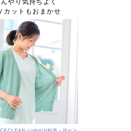
ひんやり気持ちよく
Ｖカットもおまかせ
ICECLEAN LightUV対策・抗ピル