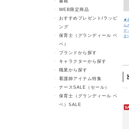
・
書籍
・
WEB限定商品
・
おすすめプレゼント/ラッピ
★
ら
ング
デ
・
保育士（グランディール ベ
丈)
ベ）
・
ブランドから探す
・
キャラクターから探す
・
職業から探す
・
看護師アイテム特集
・
ナースSALE（セール）
・
保育士（グランディール ベ
ベ）SALE