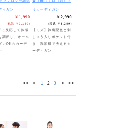
.5テクノロジー調温
★＜moz＞ロゴ刺しゅ
ディガン
うカーディガン
￥1,990
￥2,990
(税込 ￥2,189)
(税込 ￥3,289)
気”に反応して体感
【モズ】衿裏配色と刺
を調節し、オール
しゅう入りポケット付
ズンOKのカーデ
き！洗濯機で洗えるカ
ン
ーディガン
<<
<
1
2
3
>
>>