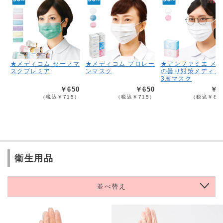
★メディコム セーフマ
★メディコム プロレー
★アンファミエ メ
スクプレミア
ンマスク
の曇り対策メディカ
3層マスク
￥650
￥650
￥7
（税込￥715）
（税込￥715）
（税込￥85
衛生用品
並べ替え