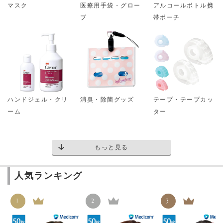
マスク
医療用手袋・グロー
アルコールボトル携
ブ
帯ポーチ
ハンドジェル・クリ
消臭・除菌グッズ
テープ・テープカッ
ーム
ター
もっと見る
人気ランキング
1
2
3