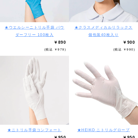
★ウエルシーニトリル手袋 パウ
★クラスメディカルリラックス
ダーフリー 100枚入
個包装40枚入り
￥890
￥900
(税込 ￥979)
(税込 ￥990)
★ニトリル手袋コンフォート
★HEIKO ニトリルグローブ
￥950
￥950