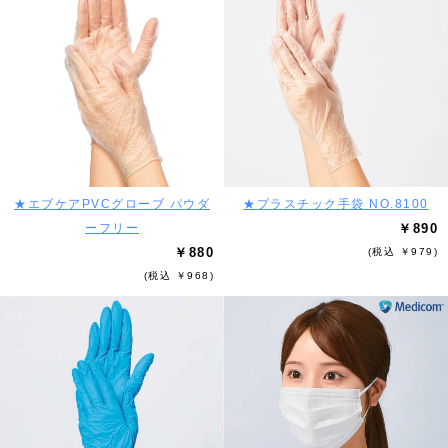
★エブケアPVCグローブ パウダ
★プラスチック手袋 NO.8100
ーフリー
￥890
￥880
(税込 ￥979)
(税込 ￥968)