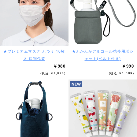
★プレミアムマスク ふつう 40枚
★ふかふかアルコール携帯用ポシ
入 個別包装
ェット(ベルト付き)
￥980
￥990
(税込 ￥1,078)
(税込 ￥1,089)