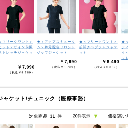
＜マリークワント＞
★＜アクアスキュータ
★＜マリークワント＞
★
カットデザイン前開
ム＞衿元配色フロント
前開きペプラムジャケ
テ
ストレッチジャケッ
ジップジャケット
ット
イ
ッ
￥7,990
￥8,490
￥7,990
（税込￥8,789）
（税込￥9,339）
（税込￥8,789）
ジャケット/チュニック（医療事務）
対象商品
31
件