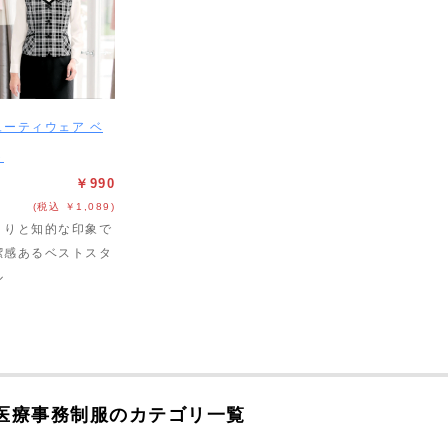
ューティウェア ベ
ト
￥990
(税込 ￥1,089)
りりと知的な印象で
潔感あるベストスタ
ル
医療事務制服のカテゴリ一覧