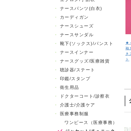
・
ナースパンツ(白衣)
・
カーディガン
・
ナースシューズ
・
ナースサンダル
★
・
靴下(ソックス)/パンスト
袖
・
ナースインナー
き
ト
・
ナースグッズ/医療雑貨
・
聴診器/ステート
・
印鑑/スタンプ
・
衛生用品
・
ドクターコート/診察衣
・
介護士/介護ケア
・
医療事務制服
ワンピース（医療事務）