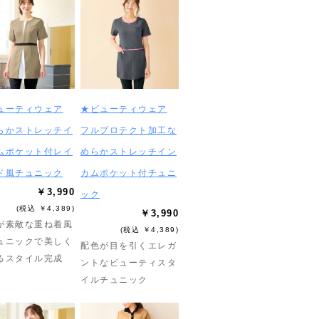
ューティウェア
★ビューティウェア
らかストレッチイ
フルプロテクト加工な
ムポケット付レイ
めらかストレッチイン
ド風チュニック
カムポケット付チュニ
￥3,990
ック
(税込 ￥4,389)
￥3,990
が素敵な重ね着風
(税込 ￥4,389)
ュニックで美しく
配色が目を引くエレガ
るスタイル完成
ントなビューティスタ
イルチュニック