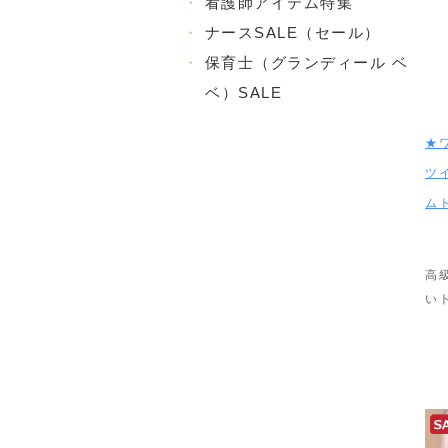
・
看護師アイテム特集
・
ナースSALE（セール）
・
保育士（グランディール ベ
ベ）SALE
★
ツ
ム
高
い