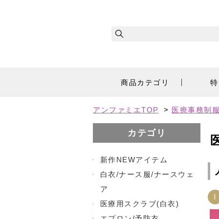
商品カテゴリ
特
アンファミエTOP
>
医療事務制
カテゴリ
・
新作NEWアイテム
・
白衣/ナース服/ナースウェ
ア
1
・
医療用スクラブ(白衣)
・
エプロン/予防衣