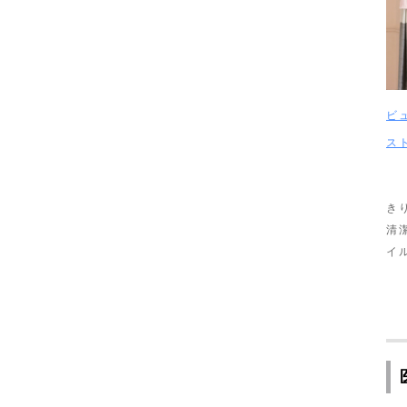
ビ
ス
き
清
イ