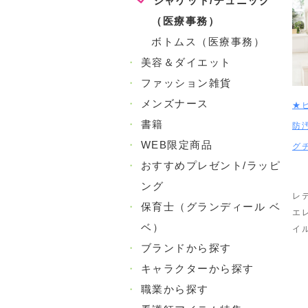
ジャケット/チュニック
（医療事務）
ボトムス（医療事務）
・
美容＆ダイエット
・
ファッション雑貨
・
メンズナース
★
・
書籍
防
・
WEB限定商品
グ
・
おすすめプレゼント/ラッピ
ング
レ
・
保育士（グランディール ベ
エ
ベ）
イ
・
ブランドから探す
・
キャラクターから探す
・
職業から探す