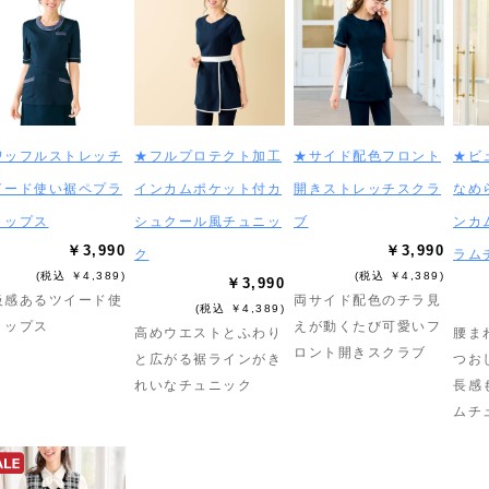
ワッフルストレッチ
★フルプロテクト加工
★サイド配色フロント
★ビ
イード使い裾ペプラ
インカムポケット付カ
開きストレッチスクラ
なめ
トップス
シュクール風チュニッ
ブ
ンカ
￥3,990
￥3,990
ク
ラム
(税込 ￥4,389)
(税込 ￥4,389)
￥3,990
級感あるツイード使
両サイド配色のチラ見
(税込 ￥4,389)
トップス
えが動くたび可愛いフ
高めウエストとふわり
腰ま
ロント開きスクラブ
と広がる裾ラインがき
つお
れいなチュニック
長感
ムチ