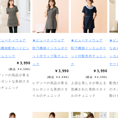
ビューティウェア
★ビューティウェア
★ビューティウェア
★ビ
汚機能配色パイピン
防汚機能インカムポケ
防汚機能インカムポケ
なめ
チュニック
ット付ラップ風チュニ
ット付配色衿チュニッ
ンカ
￥3,990
ック
ク
ヤー
(税込 ￥4,389)
￥3,990
￥3,990
ディーの気品が香る
(税込 ￥4,389)
(税込 ￥4,389)
レガントな美的スタ
レディーの気品が香る
上品な美しさが映える
配色
ルチュニック
エレガントな美的スタ
洗練された美的スタイ
のチ
イルのチュニック
ルのチュニック
動け