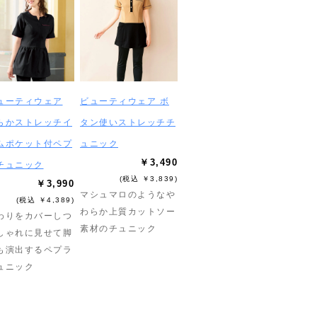
ューティウェア
ビューティウェア ボ
らかストレッチイ
タン使いストレッチチ
ムポケット付ペプ
ュニック
￥3,490
チュニック
(税込 ￥3,839)
￥3,990
マシュマロのようなや
(税込 ￥4,389)
わらか上質カットソー
わりをカバーしつ
素材のチュニック
しゃれに見せて脚
も演出するペプラ
ュニック