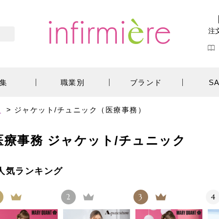
注
集
職業別
ブランド
S
服
>
ジャケット/チュニック（医療事務）
医療事務 ジャケット/チュニック
人気ランキング
2
3
4