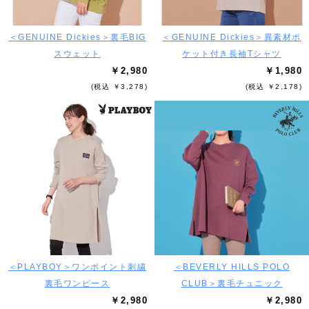
＜GENUINE Dickies＞裏毛BIG
＜GENUINE Dickies＞異素材ポ
スウェット
ケット付き長袖Tシャツ
￥2,980
￥1,980
(税込 ￥3,278)
(税込 ￥2,178)
＜PLAYBOY＞ワンポイント刺繍
＜BEVERLY HILLS POLO
裏毛ワンピース
CLUB＞裏毛チュニック
￥2,980
￥2,980