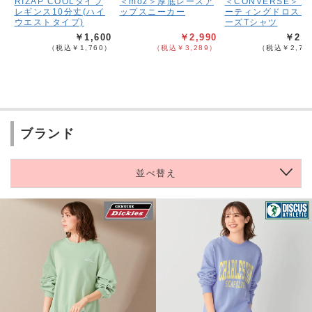
RIZAP COOLタイプ
＜moz＞厚底レースア
＜CONVERSE＞プ
レギンス10分丈(ハイ
ップスニーカー
ーティングドロスト
ウエストタイプ)
ーズTシャツ
￥1,600
￥2,990
￥2,5
（税込￥1,760）
（税込￥3,289）
（税込￥2,75
ブランド
並べ替え