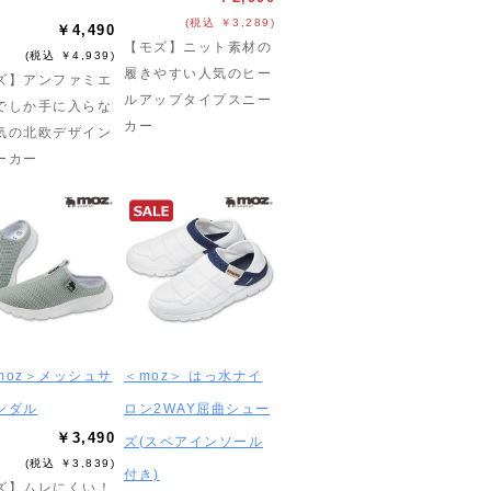
(税込 ￥3,289)
￥4,490
【モズ】ニット素材の
(税込 ￥4,939)
履きやすい人気のヒー
ズ】アンファミエ
ルアップタイプスニー
でしか手に入らな
カー
気の北欧デザイン
ーカー
moz＞メッシュサ
＜moz＞ はっ水ナイ
ンダル
ロン2WAY屈曲シュー
￥3,490
ズ(スペアインソール
(税込 ￥3,839)
付き)
ズ】ムレにくい！