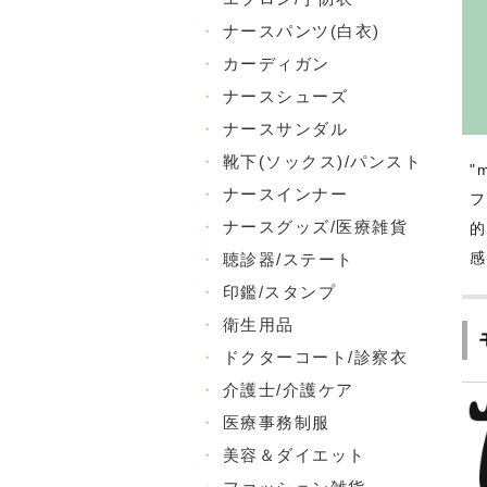
・
ナースパンツ(白衣)
・
カーディガン
・
ナースシューズ
・
ナースサンダル
・
靴下(ソックス)/パンスト
"
・
ナースインナー
フ
・
ナースグッズ/医療雑貨
的
・
聴診器/ステート
感
・
印鑑/スタンプ
・
衛生用品
・
ドクターコート/診察衣
・
介護士/介護ケア
・
医療事務制服
・
美容＆ダイエット