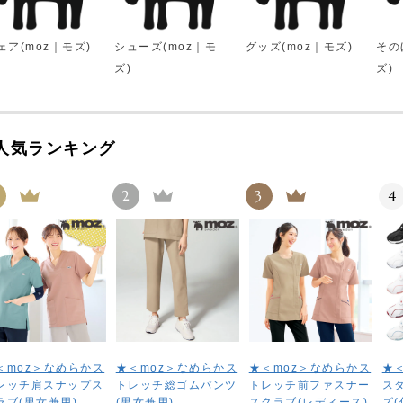
ェア(moz｜モズ)
シューズ(moz｜モ
グッズ(moz｜モズ)
その
ズ)
ズ)
人気ランキング
2
3
4
＜moz＞なめらかス
★＜moz＞なめらかス
★＜moz＞なめらかス
★＜
レッチ肩スナップス
トレッチ総ゴムパンツ
トレッチ前ファスナー
ス
ラブ(男女兼用)
(男女兼用)
スクラブ(レディース)
ズ