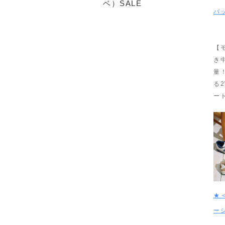
ベ）SALE
バ
【
き
量
る
ー
★＜
ー