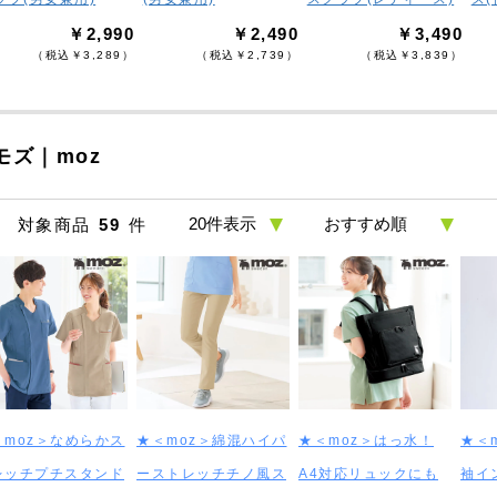
￥2,990
￥2,490
￥3,490
（税込￥3,289）
（税込￥2,739）
（税込￥3,839）
モズ｜moz
対象商品
59
件
＜moz＞なめらかス
★＜moz＞綿混ハイパ
★＜moz＞はっ水！
★＜
レッチプチスタンド
ーストレッチチノ風ス
A4対応リュックにも
袖イ