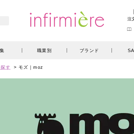
注
集
職業別
ブランド
S
ら探す
>
モズ｜moz