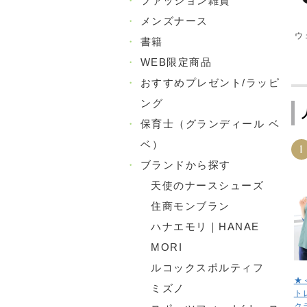
・
ファッション雑貨
・
メンズナース
ウ
・
書籍
・
WEB限定商品
・
おすすめプレゼント/ラッピ
ング
・
保育士（グランディール ベ
ベ）
1
・
ブランドから探す
天使のナースシューズ
住商モンブラン
ハナエモリ｜HANAE
MORI
ルコックスポルティフ
★
ミズノ
ト
ク