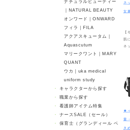
ナチュラルビューティー
ネ
｜NATURAL BEAUTY
女兼
オンワード｜ONWARD
フィラ｜FILA
【
アクアスキュータム｜
肌
Aquascutum
ネ
マリークワント｜MARY
QUANT
ウカ｜uka medical
uniform study
・
キャラクターから探す
・
職業から探す
・
看護師アイテム特集
★
・
ナースSALE（セール）
量・
・
保育士（グランディール ベ
き