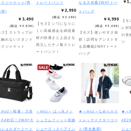
￥1,
ックジャケット(男
トレートパンツ
なる大容量2WAYトー
￥2,990
用)
トバッグ
(税込 ￥3,289)
￥3,490
￥4,990
【モ
【モズ】シワになりに
(税込 ￥3,839)
(税込 ￥5,489)
レ対
くい高級感ある綿混素
モズ】ストラップが
【モズ】使いやすさ抜
の長
材の快適さと上品さを
に触れないスタンド
群！訪問をアシストす
ツ
両立したチノ風ストレ
ックジャケット
る高機能2WAYトート
ートパンツ！
バッグ
＜moz＞軽量・大容
＜moz＞ はっ水メッ
★＜moz＞なめらかス
★＜
A4対応！2WAY大
シュゴムフィット屈曲
トレッチドクターコー
4E
めショルダートート
シューズ（スペアイン
ト(男女兼用)
シュ