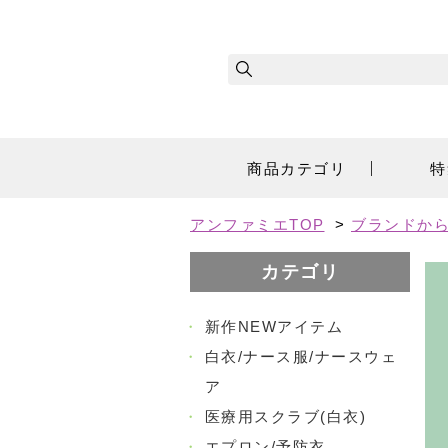
商品カテゴリ
特
アンファミエTOP
>
ブランドか
カテゴリ
・
新作NEWアイテム
・
白衣/ナース服/ナースウェ
ア
・
医療用スクラブ(白衣)
・
エプロン/予防衣