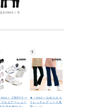
ほか(moz｜モ
5
moz＞ 2WAYナー
★＜moz＞なめらかス
ダブルエアーシュー
トレッチレディース美
(低反発中敷付き)
脚パンツ