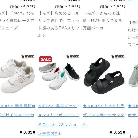
ー
(税込 ￥4,389)
(税込 ￥3,619)
(税込 ￥3,839)
モズ】「moz」なら
【モズ】高めのヒール
＜モズ＞さらっと速
がつく軽快レースア
カップ設計で、フィッ
乾・UV対策もできる
【モ
プシューズ
ト感のあるEVAスリッ
万能パーカ
だけ
ポン
い人
スニ
moz＞ 軽量厚底m
＜moz＞ 厚底クッシ
★＜moz＞ぷっくりデ
★＜
ゴデザインスニーカ
ョンスリッポンニット
ザインスポーツサンダ
ボサ
スニーカー(クッショ
ル
￥3,990
￥3,590
ン中敷付き)
【モ