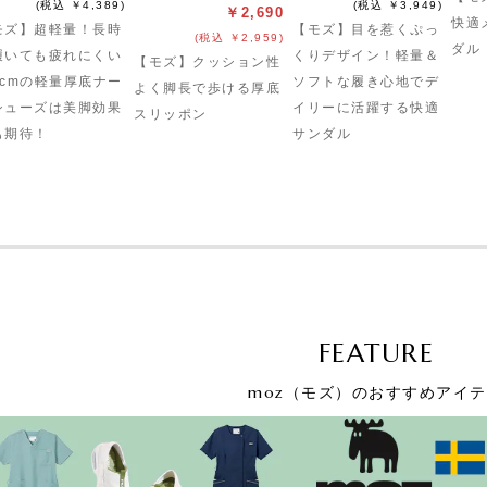
(税込 ￥4,389)
(税込 ￥3,949)
￥2,690
快適
モズ】超軽量！長時
【モズ】目を惹くぷっ
(税込 ￥2,959)
ダル
履いても疲れにくい
くりデザイン！軽量＆
【モズ】クッション性
4cmの軽量厚底ナー
ソフトな履き心地でデ
よく脚長で歩ける厚底
シューズは美脚効果
イリーに活躍する快適
スリッポン
も期待！
サンダル
FEATURE
moz（モズ）のおすすめアイ