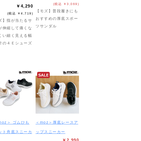
(税込 ￥3,069)
￥4,290
【モズ】普段履きにも
(税込 ￥4,719)
おすすめの厚底スポー
ズ】指が当たるサ
ツサンダル
が伸縮して痛くな
くい細く見える幅
計の４Ｅシューズ
moz＞ ゴムひも
＜moz＞厚底レースア
ット舟底スニーカ
ップスニーカー
￥2,990