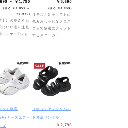
690 ～ ￥1,790
￥3,690
(税込 ￥1,859 ～
(税込 ￥4,059)
￥1,969)
【モズ】足をソフトに
ズ】汗の寒さ＆ム
包みおしゃれなクロス
策にいい吸汗速乾
ゴムで快適にフィット
袖インナーTシャ
するスニーカー
moz＞幅広
＜moz＞アンクルバン
2WAYナースエアー
ド厚底サンダル
￥2,790
ーズ