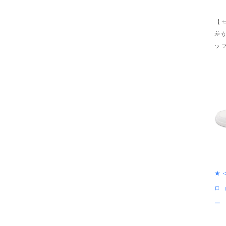
【
差
ッ
★＜
ロ
ー