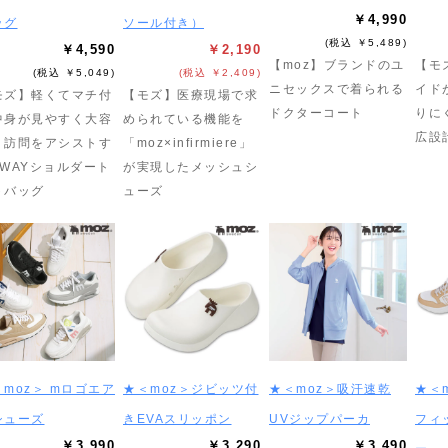
￥4,990
ッグ
ソール付き）
(税込 ￥5,489)
￥4,590
￥2,190
【moz】ブランドのユ
【モ
(税込 ￥5,049)
(税込 ￥2,409)
ニセックスで着られる
イド
モズ】軽くてマチ付
【モズ】医療現場で求
ドクターコート
りに
中身が見やすく大容
められている機能を
広設
！訪問をアシストす
「moz×infirmiere」
2WAYショルダート
が実現したメッシュシ
トバッグ
ューズ
moz＞ mロゴエア
★＜moz＞ジビッツ付
★＜moz＞吸汗速乾
★＜
シューズ
きEVAスリッポン
UVジップパーカ
フィ
￥3,990
￥3,290
￥3,490