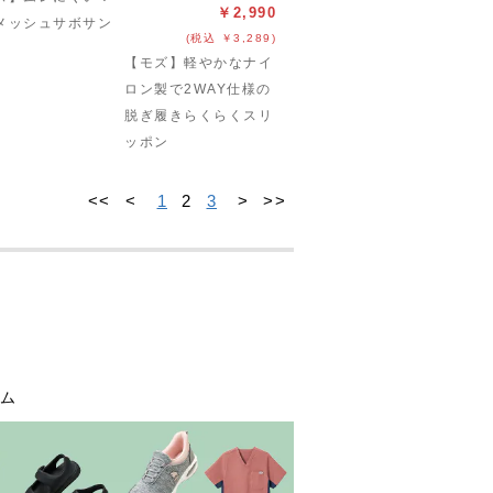
￥2,990
メッシュサボサン
(税込 ￥3,289)
【モズ】軽やかなナイ
ロン製で2WAY仕様の
脱ぎ履きらくらくスリ
ッポン
<<
<
1
2
3
>
>>
テム