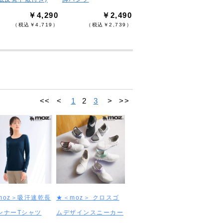
￥4,290
￥2,490
（税込￥4,719）
（税込￥2,739）
<<
<
1
2
3
>
>>
moz＞吸汗速乾長
★＜moz＞ クロスゴ
ンナーTシャツ
ムデザインスニーカー