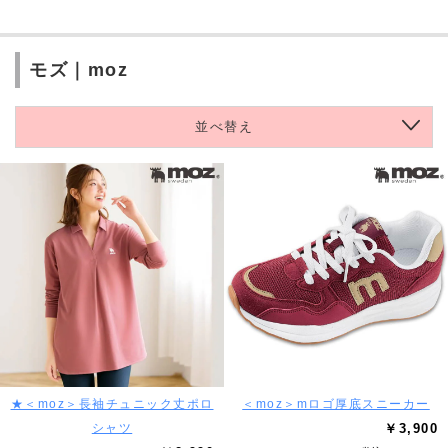
モズ｜moz
並べ替え
★＜moz＞長袖チュニック丈ポロ
＜moz＞mロゴ厚底スニーカー
シャツ
￥3,900