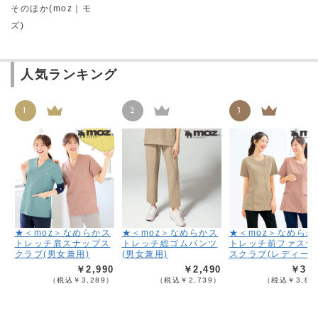
そのほか(moz｜モ
ズ)
人気ランキング
1
2
3
★＜moz＞なめらかス
★＜moz＞なめらかス
★＜moz＞なめらか
トレッチ肩スナップス
トレッチ総ゴムパンツ
トレッチ前ファスナ
クラブ(男女兼用)
(男女兼用)
スクラブ(レディース
￥2,990
￥2,490
￥3,4
（税込￥3,289）
（税込￥2,739）
（税込￥3,83