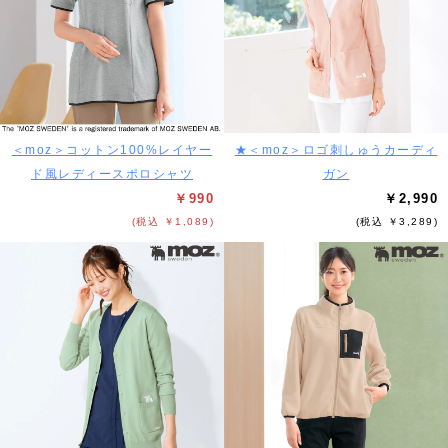
＜moz＞コットン100%レイヤー
★＜moz＞ロゴ刺しゅうカーディ
ド風レディースポロシャツ
ガン
￥990
￥2,990
(税込 ￥1,089)
(税込 ￥3,289)