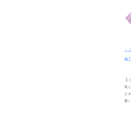
＜
袖
【
気
ど
愛