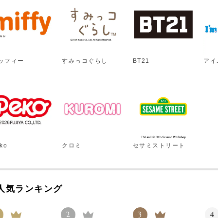
ッフィー
すみっコぐらし
BT21
アイ
ko
クロミ
セサミストリート
人気ランキング
2
3
4