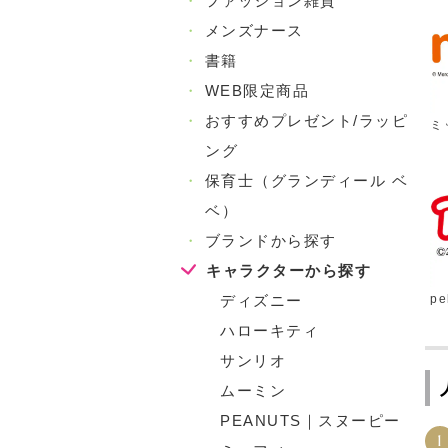
・
ファッション雑貨
・
メンズナース
・
書籍
・
WEB限定商品
・
おすすめプレゼント/ラッピ
ミ
ング
・
保育士（グランディール ベ
ベ）
・
ブランドから探す
キャラクターから探す
ディズニー
pe
ハローキティ
サンリオ
ムーミン
PEANUTS｜スヌーピー
1