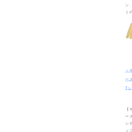
ン
ミ
＜
ー
T
【
ー
シ
ッ