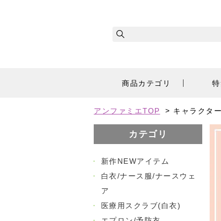
商品カテゴリ
特
アンファミエTOP
>
キャラクタ
カテゴリ
・
新作NEWアイテム
・
白衣/ナース服/ナースウェ
ア
・
医療用スクラブ(白衣)
・
エプロン/予防衣