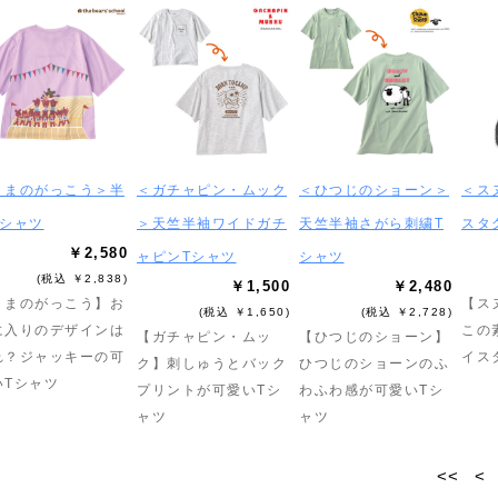
くまのがっこう＞半
＜ガチャピン・ムック
＜ひつじのショーン＞
＜ス
Tシャツ
＞天竺半袖ワイドガチ
天竺半袖さがら刺繍T
スタ
￥2,580
ャピンTシャツ
シャツ
(税込 ￥2,838)
￥1,500
￥2,480
くまのがっこう】お
【ス
(税込 ￥1,650)
(税込 ￥2,728)
に入りのデザインは
この
【ガチャピン・ムッ
【ひつじのショーン】
れ？ジャッキーの可
イス
ク】刺しゅうとバック
ひつじのショーンのふ
いTシャツ
プリントが可愛いTシ
わふわ感が可愛いTシ
ャツ
ャツ
<<
<