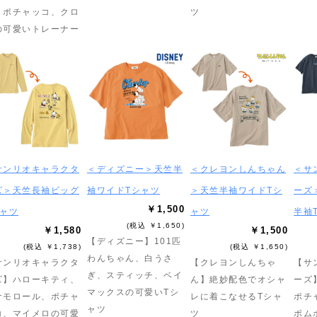
、ポチャッコ、クロ
ツ
の可愛いトレーナー
サンリオキャラクタ
＜ディズニー＞天竺半
＜クレヨンしんちゃん
＜サ
ズ＞天竺長袖ビッグ
袖ワイドTシャツ
＞天竺半袖ワイドTシ
ーズ
￥1,500
シャツ
ャツ
半袖
(税込 ￥1,650)
￥1,580
￥1,500
【ディズニー】101匹
(税込 ￥1,738)
(税込 ￥1,650)
わんちゃん、白うさ
サンリオキャラクタ
【クレヨンしんちゃ
【サ
ぎ、スティッチ、ベイ
ズ】ハローキティ、
ん】絶妙配色でオシャ
ーズ
マックスの可愛いTシ
ナモロール、ポチャ
レに着こなせるTシャ
ポチ
ャツ
コ、マイメロの可愛
ツ
ポム