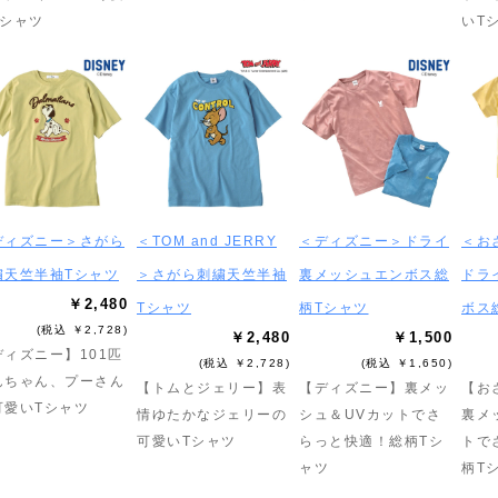
Tシャツ
いT
ディズニー＞さがら
＜TOM and JERRY
＜ディズニー＞ドライ
＜お
繍天竺半袖Tシャツ
＞さがら刺繍天竺半袖
裏メッシュエンボス総
ドラ
￥2,480
Tシャツ
柄Tシャツ
ボス
(税込 ￥2,728)
￥2,480
￥1,500
ディズニー】101匹
(税込 ￥2,728)
(税込 ￥1,650)
んちゃん、プーさん
【トムとジェリー】表
【ディズニー】裏メッ
【お
可愛いTシャツ
情ゆたかなジェリーの
シュ＆UVカットでさ
裏メ
可愛いTシャツ
らっと快適！総柄Tシ
トで
ャツ
柄T