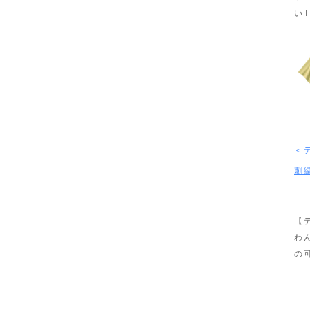
い
＜
刺
【
わ
の