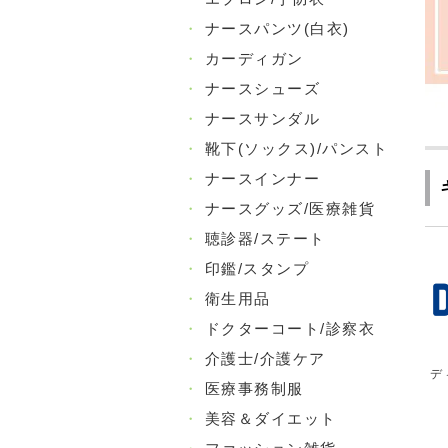
・
ナースパンツ(白衣)
・
カーディガン
・
ナースシューズ
・
ナースサンダル
・
靴下(ソックス)/パンスト
・
ナースインナー
・
ナースグッズ/医療雑貨
・
聴診器/ステート
・
印鑑/スタンプ
・
衛生用品
・
ドクターコート/診察衣
・
介護士/介護ケア
デ
・
医療事務制服
・
美容＆ダイエット