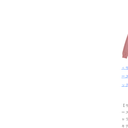
＜
ー
ッ
【
ー
ャ
キ