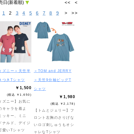
<<
<
1
2
3
4
5
6
7
8
9
>
>>
ィズニー＞天竺半
＜TOM and JERRY
きつきTシャツ
＞天竺9分袖ビッグT
￥1,500
シャツ
(税込 ￥1,650)
￥1,980
ィズニー】お気に
(税込 ￥2,178)
のキャラを着よ
【トムとジェリー】フ
ミッキー、ミニ
ロント左胸のさりげな
ドナルド、デイジ
いロゴ刺しゅうもオシ
可愛いTシャツ
ャレなTシャツ