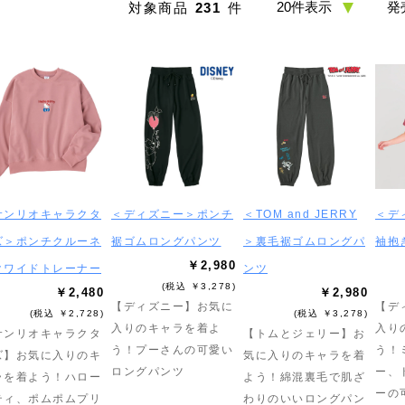
対象商品
231
件
サンリオキャラクタ
＜ディズニー＞ポンチ
＜TOM and JERRY
＜デ
ズ＞ポンチクルーネ
裾ゴムロングパンツ
＞裏毛裾ゴムロングパ
袖抱
￥2,980
クワイドトレーナー
ンツ
(税込 ￥3,278)
￥2,480
￥2,980
【ディズニー】お気に
【デ
(税込 ￥2,728)
(税込 ￥3,278)
入りのキャラを着よ
入り
サンリオキャラクタ
【トムとジェリー】お
う！プーさんの可愛い
う！
ズ】お気に入りのキ
気に入りのキャラを着
ロングパンツ
ー、
ラを着よう！ハロー
よう！綿混裏毛で肌ざ
ーの
ティ、ポムポムプリ
わりのいいロングパン