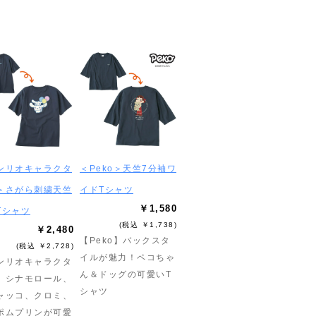
ンリオキャラクタ
＜Peko＞天竺7分袖ワ
＞さがら刺繍天竺
イドTシャツ
￥1,580
Tシャツ
(税込 ￥1,738)
￥2,480
【Peko】バックスタ
(税込 ￥2,728)
イルが魅力！ペコちゃ
ンリオキャラクタ
ん＆ドッグの可愛いT
】シナモロール、
シャツ
ャッコ、クロミ、
ポムプリンが可愛