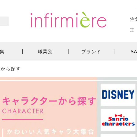
注
集
職業別
ブランド
S
ーから探す