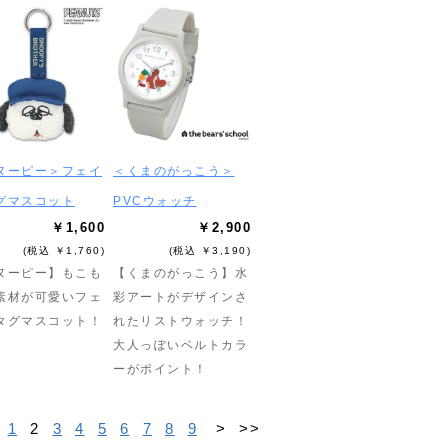
ヌーピー＞フェイ
＜くまのがっこう＞
グマスコット
PVCウォッチ
￥1,600
￥2,900
(税込 ￥1,760)
(税込 ￥3,190)
ヌーピー】もこも
【くまのがっこう】水
素材が可愛いフェ
彩アートがデザインさ
タグマスコット！
れたリストウォッチ！
大人っぽいベルトカラ
ーがポイント！
1
2
3
4
5
6
7
8
9
>
>>