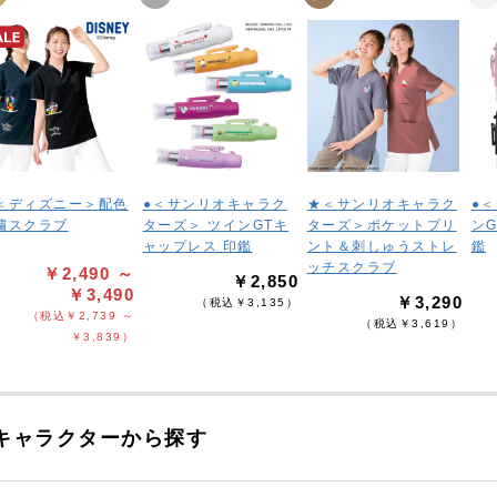
＜ディズニー＞配色
●＜サンリオキャラク
★＜サンリオキャラク
●
繍スクラブ
ターズ＞ ツインGTキ
ターズ＞ポケットプリ
ン
ャップレス 印鑑
ント＆刺しゅうストレ
鑑
ッチスクラブ
￥2,490 ～
￥2,850
￥3,490
￥3,290
（税込￥3,135）
（税込￥2,739 ～
（税込￥3,619）
￥3,839）
キャラクターから探す