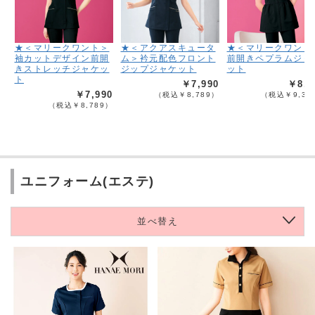
★＜マリークワント＞
★＜アクアスキュータ
★＜マリークワント
袖カットデザイン前開
ム＞衿元配色フロント
前開きペプラムジャ
きストレッチジャケッ
ジップジャケット
ット
ト
￥7,990
￥8,4
￥7,990
（税込￥8,789）
（税込￥9,33
（税込￥8,789）
ユニフォーム(エステ)
並べ替え