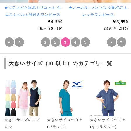
★ソフトピケ綿混トリコット ウ
★ノーカラ―パイピング配色スト
エストベルト衿付きワンピース
レッチワンピース
￥4,990
￥3,990
(税込 ￥5,489)
(税込 ￥4,389)
1
2
3
4
5
大きいサイズ（3L以上）のカテゴリ一覧
大きいサイズのエプ
大きいサイズの白衣
大きいサイズの白衣
ロン
(ブランド)
(キャラクター)