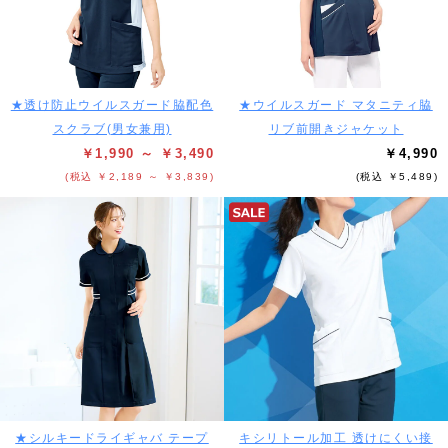
★透け防止ウイルスガード脇配色
★ウイルスガード マタニティ脇
スクラブ(男女兼用)
リブ前開きジャケット
￥1,990 ～ ￥3,490
￥4,990
(税込 ￥2,189 ～ ￥3,839)
(税込 ￥5,489)
★シルキードライギャバ テープ
キシリトール加工 透けにくい接