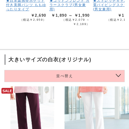
★日本製携帯ポケット
★コットンブレンド カ
★ストレッチギャバ
付き美脚パンツ ももゆ
ラースクラブ(男女兼
電パイピングスクラ
ったりタイプ
用)
(男女兼用)
￥2,690
￥1,890 ～ ￥1,990
￥1,9
（税込￥2,959）
（税込￥2,079 ～
（税込￥2,18
￥2,189）
大きいサイズの白衣(オリジナル)
並べ替え