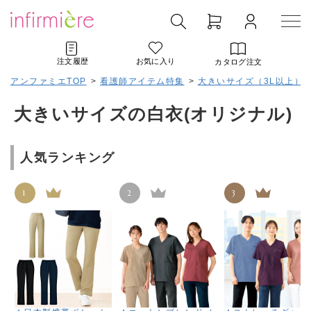
注文履歴
お気に入り
カタログ注文
アンファミエTOP
>
看護師アイテム特集
>
大きいサイズ（3L以上）
大きいサイズの白衣(オリジナル)
人気ランキング
1
2
3