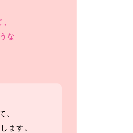
て、
うな
て、
けします。