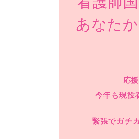
看護師国
あなたか
応
今年も現役
緊張でガチガ