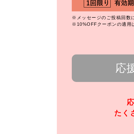
※メッセージのご投稿回数
※10%OFFクーポンの適
応
たく