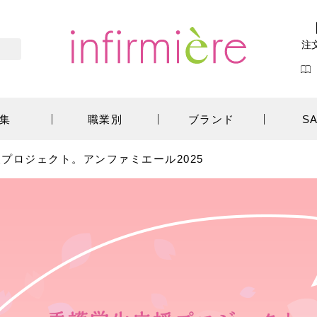
注
集
職業別
ブランド
S
援プロジェクト。アンファミエール2025